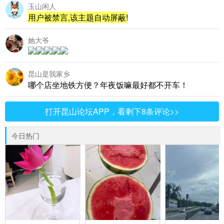
玉山闲人
用户被禁言,该主题自动屏蔽!
她大爷
昆山是我家乡
哪个店坐地铁方便？年夜饭嘛最好都不开车！
打开昆山论坛APP，看剩下8条评论>>
今日热门