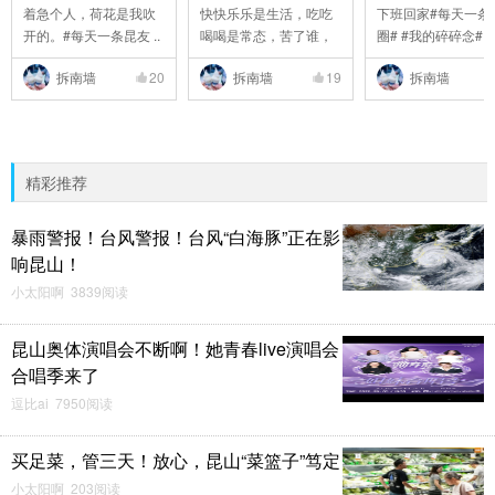
着急个人，荷花是我吹
快快乐乐是生活，吃吃
下班回家#每天一条
开的。#每天一条昆友 ..
喝喝是常态，苦了谁，
圈# #我的碎碎念# #6 
..
拆南墙
20
拆南墙
19
拆南墙
精彩推荐
暴雨警报！台风警报！台风“白海豚”正在影
响昆山！
小太阳啊 3839阅读
昆山奥体演唱会不断啊！她青春live演唱会
合唱季来了
逗比ai 7950阅读
买足菜，管三天！放心，昆山“菜篮子”笃定
小太阳啊 203阅读