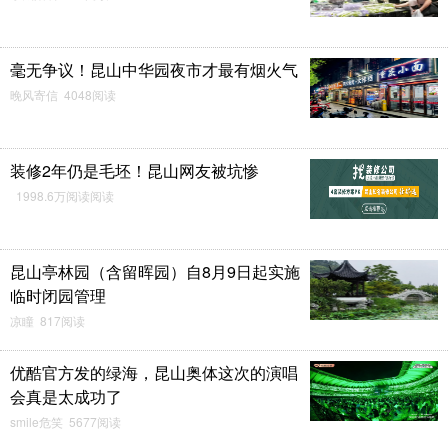
毫无争议！昆山中华园夜市才最有烟火气
晚风寄信 4048阅读
装修2年仍是毛坯！昆山网友被坑惨
1998.6万阅读阅读
昆山亭林园（含留晖园）自8月9日起实施
临时闭园管理
凉瞳 817阅读
优酷官方发的绿海，昆山奥体这次的演唱
会真是太成功了
smile危笑 5677阅读