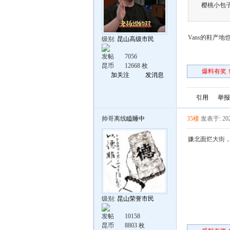
樱桃小包
Vans的鞋产地
级别:
昆山高级市民
发帖
7056
昆币
12668 枚
爆料有奖！
加关注
发消息
引用
举报
帅哥离线
瞌睡中
35楼
发表于: 202
嫌北面烂大街，那就
级别:
昆山荣誉市民
发帖
10158
昆币
8803 枚