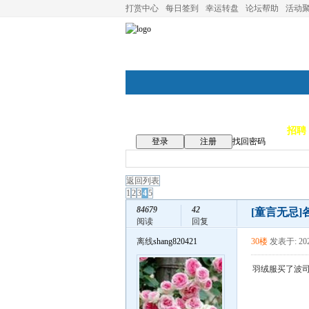
打赏中心
每日签到
幸运转盘
论坛帮助
活动
论坛首页
论坛导航
商家
招聘
登录
注册
找回密码
返回列表
1
2
3
4
5
84679
42
[童言无忌]
阅读
回复
离线
shang820421
30楼
发表于: 202
羽绒服买了波