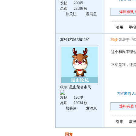
发帖
20005
昆币
28586 枚
爆料有奖！
加关注
发消息
引用
举报
离线
123012301230
39楼
发表于: 202
这个和狗不理
不穿是狗，还
级别:
昆山荣誉市民
内容来自 An
发帖
12679
昆币
23034 枚
爆料有奖！
加关注
发消息
引用
举报
发帖
回复