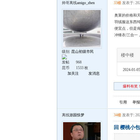
帅哥离线
amigo_zhen
33楼
发表于: 202
奥莱的价格和
羽绒服这东西
便宜点，但是
冲锋衣/三合一
级别:
昆山初级市民
楼中楼
发帖
968
昆币
1533 枚
2024-01-05
加关注
发消息
爆料有奖！
引用
举报
离线
游园惊梦
34楼
发表于: 202
回 樱桃小包