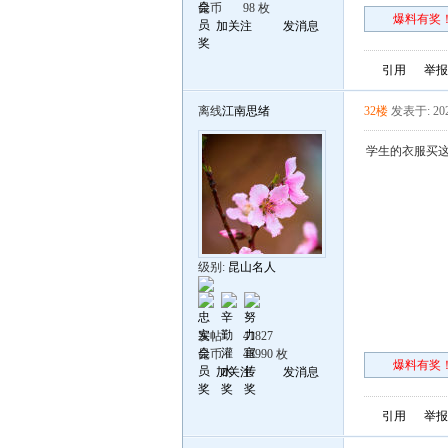
昆币
98 枚
爆料有奖！
加关注
发消息
引用
举报
离线
江南思绪
32楼
发表于: 202
学生的衣服买
级别:
昆山名人
发帖
41827
昆币
48990 枚
爆料有奖！
加关注
发消息
引用
举报