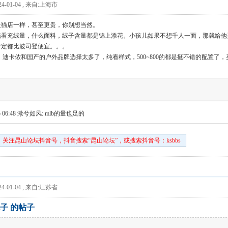
4-01-04
,
来自:上海市
天猫店一样，甚至更贵，你别想当然。
纯看充绒量，什么面料，绒子含量都是锦上添花。小孩儿如果不想千人一面，那就给他
肯定都比波司登便宜。。。
，迪卡侬和国产的户外品牌选择太多了，纯看样式，500~800的都是挺不错的配置了
 06:48
湫兮如风: mlb的量也足的
关注昆山论坛抖音号，抖音搜索“昆山论坛”，或搜索抖音号：ksbbs
4-01-04
,
来自:江苏省
子 的帖子