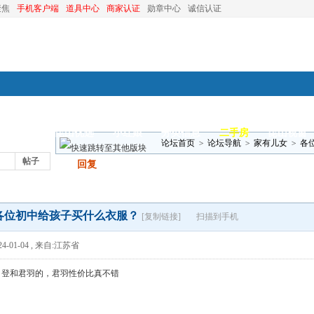
聚焦
手机客户端
道具中心
商家认证
勋章中心
诚信认证
装修
昆山优选
小红娘
分类信息
二手房
昆山视窗
论坛首页
>
论坛导航
>
家有儿女
>
各
帖子
发帖
回复
各位初中给孩子买什么衣服？
[复制链接]
扫描到手机
4-01-04
,
来自:江苏省
司登和君羽的，君羽性价比真不错