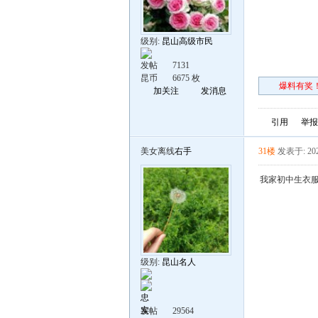
级别:
昆山高级市民
发帖
7131
昆币
6675 枚
爆料有奖！
加关注
发消息
引用
举报
美女离线
右手
31楼
发表于: 202
我家初中生衣
级别:
昆山名人
发帖
29564