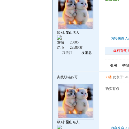
级别:
昆山名人
内容来自 An
发帖
20005
昆币
28586 枚
爆料有奖！
加关注
发消息
引用
举报
离线
双猫四哥
38楼
发表于: 202
确实有点
级别:
昆山名人
内容来自 An