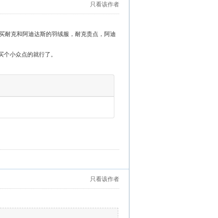
只看该作者
买耐克和阿迪达斯的羽绒服，耐克贵点，阿迪
，买个小众点的就行了。
只看该作者