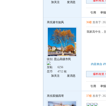
爆料有奖！
加关注
发消息
引用
举报
离线
湫兮如风
36楼
发表于: 202
我家高中生，主
级别:
昆山高级市民
内容来自 iP
发帖
6256
昆币
4712 枚
爆料有奖！
加关注
发消息
引用
举报
离线
双猫四哥
37楼
发表于: 202