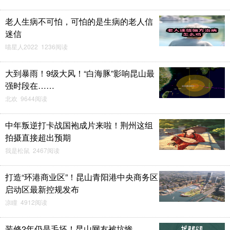
老人生病不可怕，可怕的是生病的老人信
迷信
喵星人2022 1236阅读
大到暴雨！9级大风！“白海豚”影响昆山最
强时段在……
北欢 9644阅读
中年叛逆打卡战国袍成片来啦！荆州这组
拍摄直接超出预期
我是松鼠 2467阅读
打造“环港商业区”！昆山青阳港中央商务区
启动区最新控规发布
凉瞳 4912阅读
装修2年仍是毛坯！昆山网友被坑惨