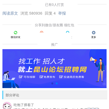
已有0人打赏
阅读原文
浏览 580936
回复 4
举报
分享到微信/朋友圈 领红包
微信好友
朋友圈
QQ好友
更多
推广
部分评论
吃饱了撑着了