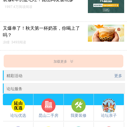
1997.4万阅读阅读
又爆单了！秋天第一杯奶茶，你喝上了
吗？
凉瞳 3493阅读
加载更多
精彩活动
更多
论坛服务
论坛优选
昆山二手房
我要装修
论坛亲子