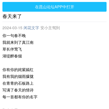
在昆山论坛APP中打开
春天来了
2024-03-15
闲花文字
安小主驾到
你一句春不晚
我就来到了真江南
草长伴莺飞
湖堤醉春烟
你有你的姹紫嫣红
我有我的烟雨朦胧
在青青的石板路上
写满了春天的情诗
每一首都有你的名字