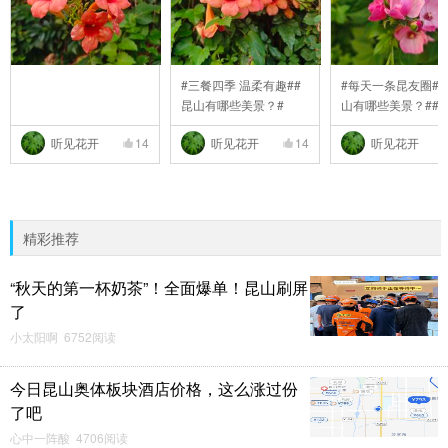
#三餐四季 温柔有趣##
#每天一条昆友圈##
昆山有哪些美景？#
山有哪些美景？##
..
听见花开
14
听见花开
14
听见花开
精彩推荐
“秋天的第一杯奶茶”！全面爆单！昆山刷屏
了
小太阳啊 6752阅读
今日昆山奥体板块酒店价格，这么涨过份
了吧
心中一阵酸 4706阅读