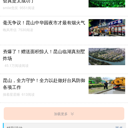
会真是太成功了
smile危笑 9551阅读
毫无争议！昆山中华园夜市才最有烟火气
晚风寄信 7530阅读
夯爆了！赠送面积惊人！昆山临湖真别墅
炸场
45.1万阅读阅读
昆山，全力守护！全力以赴做好台风防御
各项工作
揣着星星睡 613阅读
加载更多
精彩活动
更多