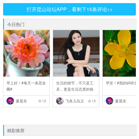
打开昆山论坛APP，看剩下15条评论>>
今日热门
早上好！#每天一条昆友
生活的细节，不只是工
早安！#我的碎碎念
圈#
具，更是生活态度的镜
..
夏晨东
18
飞鱼儿岛主
18
夏晨东
精彩推荐