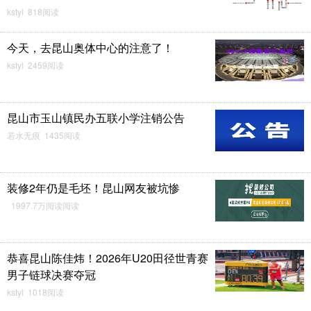
kstyl 818阅读
今天，去昆山奥体中心的注意了！
kstyl 2459阅读
昆山市玉山镇民办五联小学注销公告
若水无痕 1435阅读
装修2年仍是毛坯！昆山网友被坑惨
1997.7万阅读阅读
恭喜昆山陈佳炜！2026年U20田径世青赛
男子链球决赛夺冠
kstyl 1018阅读