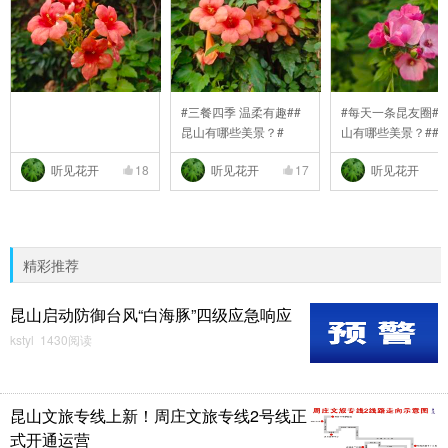
#三餐四季 温柔有趣##
#每天一条昆友圈##
昆山有哪些美景？#
山有哪些美景？##
..
听见花开
18
听见花开
17
听见花开
精彩推荐
昆山启动防御台风“白海豚”四级应急响应
kstyl 1430阅读
昆山文旅专线上新！周庄文旅专线2号线正
式开通运营