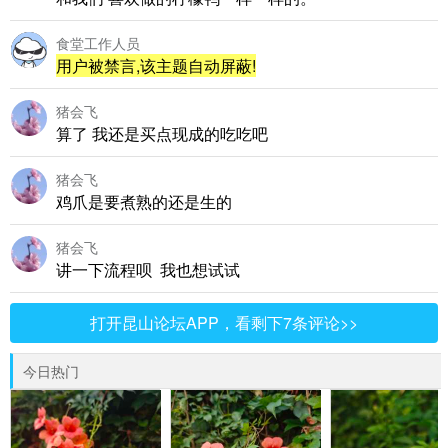
食堂工作人员
用户被禁言,该主题自动屏蔽!
猪会飞
算了 我还是买点现成的吃吃吧
猪会飞
鸡爪是要煮熟的还是生的
猪会飞
讲一下流程呗 我也想试试
打开昆山论坛APP，看剩下7条评论>>
今日热门