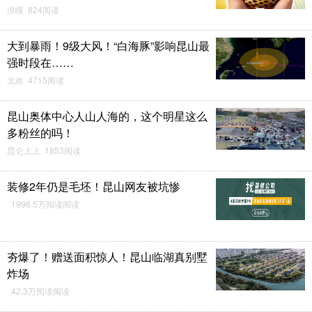
凉瞳 824阅读
大到暴雨！9级大风！“白海豚”影响昆山最
强时段在……
北欢 4715阅读
昆山奥体中心人山人海的，这个明星这么
多粉丝的吗！
昆仑上上 1853阅读
装修2年仍是毛坯！昆山网友被坑惨
1996.5万阅读阅读
夯爆了！赠送面积惊人！昆山临湖真别墅
炸场
42.3万阅读阅读