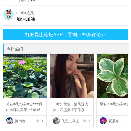
smile危笑
加油加油
打开昆山论坛APP，看剩下29条评论>>
今日热门
荷花#我的碎碎念###昆
一叶知秋色，清风送浅
早安！#我的碎碎念
山有哪些美景？#每#6 ..
凉。和盛夏挥手作别，
..
拆南墙
21
飞鱼儿岛主
21
夏晨东