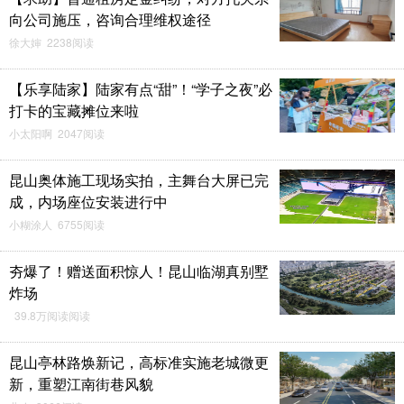
向公司施压，咨询合理维权途径
徐大婶 2238阅读
【乐享陆家】陆家有点“甜”！“学子之夜”必
打卡的宝藏摊位来啦
小太阳啊 2047阅读
昆山奥体施工现场实拍，主舞台大屏已完
成，内场座位安装进行中
小糊涂人 6755阅读
夯爆了！赠送面积惊人！昆山临湖真别墅
炸场
39.8万阅读阅读
昆山亭林路焕新记，高标准实施老城微更
新，重塑江南街巷风貌