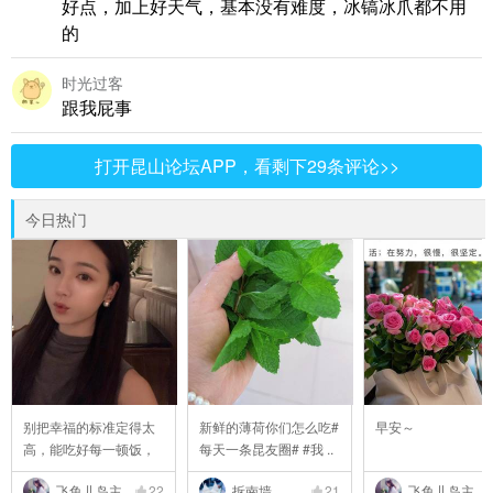
好点，加上好天气，基本没有难度，冰镐冰爪都不用
的
时光过客
跟我屁事
打开昆山论坛APP，看剩下29条评论>>
今日热门
别把幸福的标准定得太
新鲜的薄荷你们怎么吃#
早安～
高，能吃好每一顿饭，
每天一条昆友圈# #我 ..
..
飞鱼儿岛主
22
拆南墙
21
飞鱼儿岛主