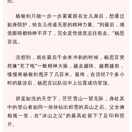
想。
杨银剑只能一步一步紧紧跟在女儿身后，想通过
贴身陪护，给女儿传递无形的精神力量。“到最后，感
觉眼睛都快睁不开了，完全是凭借意志往前走。”杨思
言说。
没想到，就在最后千余米冲刺的时候，杨思言突
然像“充了电”一般精神大振，越走越快、越爬越前，
慢慢将杨银剑甩开了几百米。最终，在历经7个多小
时的跋涉后，杨思言以队伍中上位置成功登顶。
碧蓝如洗的天空下，茫茫雪山一望无际，身处其
中的登山者如同一块块钻出积雪的高山之石。父女俩
相视一笑，在“冰山之父”的最高处留下了足印和照
片。