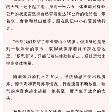
的天气下还下起了雨。身高一米六五、体重却只有45
公斤的杨思言坚持自己背着重达10公斤的物品包，带
着水、食物和登山靴等，跟在队伍中小心翼翼地行
走。
“虽然我们都穿了专业登山羽绒服，但浑身还是感
到一股刺骨的寒冷，双脚就像穿着袜子踩在雪地
里。”杨思言说，只能低着头使劲往前走，通过运动来
提高身体热量。
随着体力消耗不断加大，很快杨思言便出现脚
疼、脖子疼和双肩疼等情况，行走速度不断放慢，喘
气的声音也越来越粗，她甚至一度产生了放弃的念
头。
杨银剑看出了女儿的疲态，一边在旁守护，一边