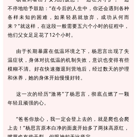
不停地给予鼓励：“在今后的人生中，你还会遇到各种
各样未知的困难，如果轻易就放弃，成功从何而
来？”就这样，在这段一般需要五六个小时的征程中，
他们父女足足花了12个小时。
由于长期暴露在低温环境之下，杨思言出现了失
温症状，身体对抗低温的机制失效，意识也变得有些
模糊不清。好在快速撤退到营地后，经过数天的护理
和休养，她的身体开始慢慢好转。
这一次的经历“激将
”
了杨思言，彻底点燃了一颗
年轻且顽强的心。
“爸爸你放心，我一定会登上去的，就是爬也会爬
上去！”杨思言原本白净的面庞开始多了两抹高原红，
嘴唇也有些干裂，但眼神却无比坚定。