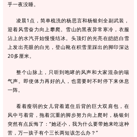
乎一夜没睡。
凌晨1点，简单梳洗的杨思言和杨银剑全副武装，
迎着风雪奋力向上攀爬。雪山的黑夜异常寒冷，衣服
沾上的水汽开始慢慢结冰。头顶灯的光亮在皑皑白雪
上发出亮眼的白光，登山靴在积雪里踩出的脚印深达
20多厘米。
整个山脉上，只听到咆哮的风声和大家混杂的喘
气声。即使体力再好的人，也需要时不时停下来休息
一阵。
看着瘦弱的女儿背着遮住后背的巨大双肩包，在
风中弓着背，拖着沉重的脚步努力向上爬时，杨银剑
突然有点反悔了：“她还小，我为什么要带她来吃这种
苦，万一孩子有个三长两短该怎么办？”