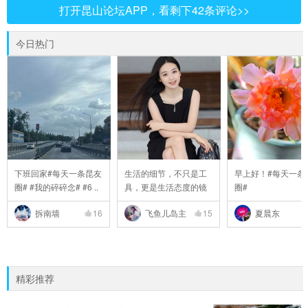
打开昆山论坛APP，看剩下42条评论>>
今日热门
下班回家#每天一条昆友
生活的细节，不只是工
早上好！#每天一条
圈# #我的碎碎念# #6 ..
具，更是生活态度的镜
圈#
..
拆南墙
16
飞鱼儿岛主
15
夏晨东
精彩推荐