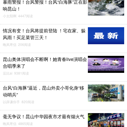
暴雨警报！台风警报！台风“白海豚”正在影
响昆山！
小太阳啊 4447阅读
情况有变！台风将提前登陆 ！宅在家、躲
风雨！买足菜管三天！
晚风寄信 206阅读
昆山奥体演唱会不断啊！她青春live演唱会
合唱季来了
逗比ai 9381阅读
台风“白海豚”逼近，昆山外卖小哥化身“移
动哨兵”
以薛谦你手 820阅读
毫无争议！昆山中华园夜市才最有烟火气
晚风寄信 4865阅读