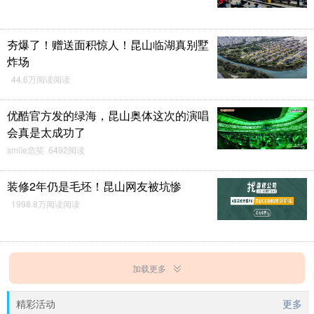
夯爆了！赠送面积惊人！昆山临湖真别墅
炸场
44.6万阅读阅读
优酷官方发的绿海，昆山奥体这次的演唱
会真是太成功了
smile危笑 6492阅读
装修2年仍是毛坯！昆山网友被坑惨
1998.8万阅读阅读
加载更多
精彩活动
更多