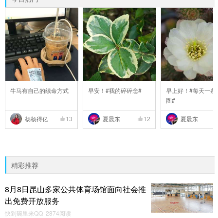
牛马有自己的续命方式
早安！#我的碎碎念#
早上好！#每天一条
圈#
杨杨得亿
13
夏晨东
12
夏晨东
精彩推荐
8月8日昆山多家公共体育场馆面向社会推
出免费开放服务
快到碗里来QQ 2874阅读