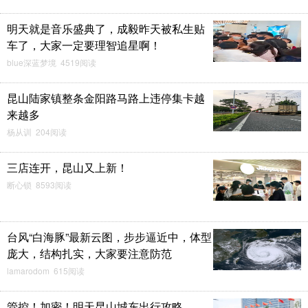
明天就是音乐盛典了，成毅昨天被私生贴
车了，大家一定要理智追星啊！
blue深蓝梦境 4519阅读
昆山陆家镇整条金阳路马路上违停集卡越
来越多
杨从训 204阅读
三店连开，昆山又上新！
断心锁 8593阅读
台风“白海豚”最新云图，步步逼近中，体型
庞大，结构扎实，大家要注意防范
lamarodom 615阅读
管控！加密！明天昆山城东出行攻略