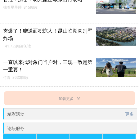
揣着星星睡 815阅读
夯爆了！赠送面积惊人！昆山临湖真别墅
炸场
41.7万阅读阅读
一直以来找对象门当户对，三观一致是第
一重要！
竹青 8623阅读
加载更多
精彩活动
更多
论坛服务