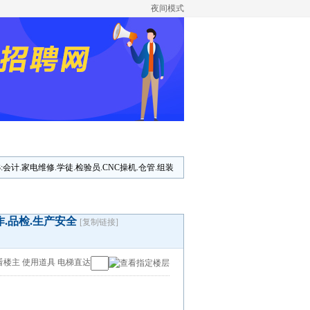
夜间模式
23:会计.家电维修.学徒.检验员.CNC操机.仓管.组装
作.品检.生产安全
[复制链接]
看楼主
使用道具
电梯直达