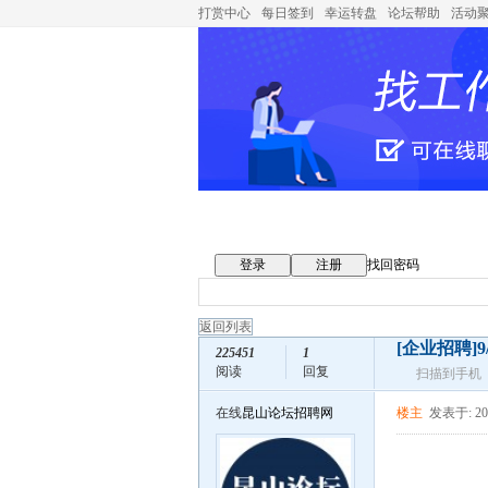
打赏中心
每日签到
幸运转盘
论坛帮助
活动
登录
注册
找回密码
返回列表
[企业招聘]
225451
1
阅读
回复
扫描到手机
在线
昆山论坛招聘网
楼主
发表于: 202