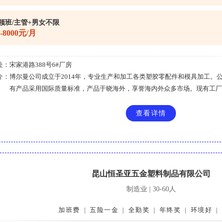
领班/主管+男女不限
0-8000元/月
址：
宋家港路388号6#厂房
介：
博尔曼公司成立于2014年，专业生产和加工各类塑胶零配件和模具加工。
有产品采用国际质量标准，产品于晓海外，享誉海内外众多市场。现有工厂....
查看详情
昆山恒圣亚五金塑料制品有限公司
制造业 | 30-60人
加班费
五险一金
全勤奖
年终奖
环境好
|
|
|
|
|