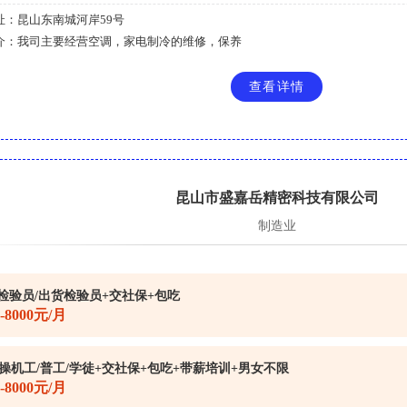
址：
昆山东南城河岸59号
介：
我司主要经营空调，家电制冷的维修，保养
查看详情
昆山市盛嘉岳精密科技有限公司
制造业
检验员/出货检验员+交社保+包吃
0-8000元/月
C操机工/普工/学徒+交社保+包吃+带薪培训+男女不限
0-8000元/月