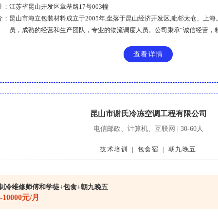
址：
江苏省昆山开发区章基路17号003幢
介：
昆山市海立包装材料成立于2005年,坐落于昆山经济开发区,毗邻太仓、上
员，成熟的经营和生产团队，专业的物流调度人员。公司秉承“诚信经营，精...
查看详情
昆山市谢氏冷冻空调工程有限公司
电信邮政、计算机、互联网 | 30-60人
技术培训
包食宿
朝九晚五
|
|
制冷维修师傅和学徒+包食+朝九晚五
0-10000元/月