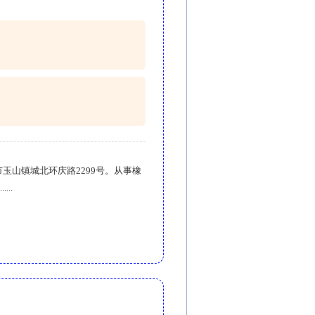
市玉山镇城北环庆路2299号。从事橡
..