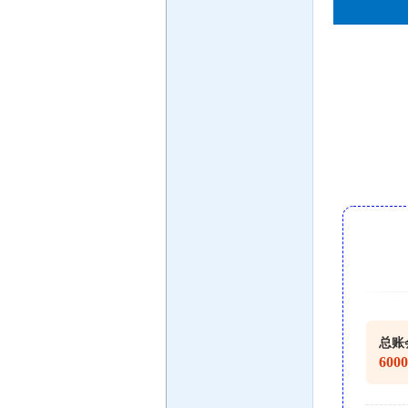
总账
600