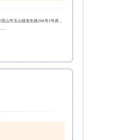
市昆山市玉山镇龙生路268号3号房，
..