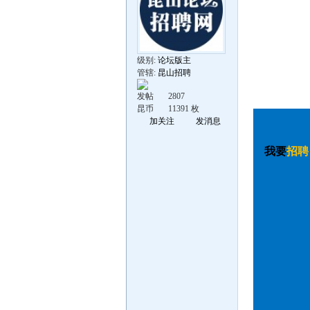
级别:
论坛版主
管辖:
昆山招聘
发帖
2807
昆币
11391 枚
加关注
发消息
我要
招聘