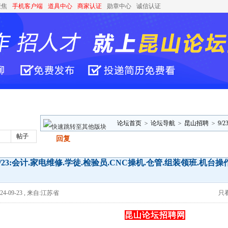
聚焦
手机客户端
道具中心
商家认证
勋章中心
诚信认证
论坛首页
>
论坛导航
>
昆山招聘
>
9/
帖子
发帖
回复
领班.机台操 ..
9/23:会计.家电维修.学徒.检验员.CNC操机.仓管.组装领班.机台操
4-09-23
,
来自:江苏省
只
昆山论坛招聘网