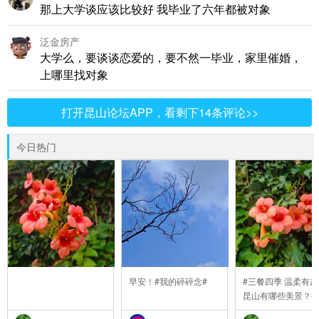
那上大学谈应该比较好 我毕业了六年都被对象
泛金房产
大学么，要谈谈恋爱的，要不然一毕业，家里催婚，
上哪里找对象
打开昆山论坛APP，看剩下14条评论>>
今日热门
早安！#我的碎碎念#
#三餐四季 温柔有趣
昆山有哪些美景？#