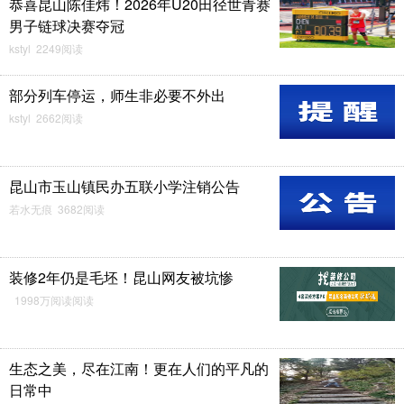
恭喜昆山陈佳炜！2026年U20田径世青赛
男子链球决赛夺冠
kstyl 2249阅读
部分列车停运，师生非必要不外出
kstyl 2662阅读
昆山市玉山镇民办五联小学注销公告
若水无痕 3682阅读
装修2年仍是毛坯！昆山网友被坑惨
1998万阅读阅读
生态之美，尽在江南！更在人们的平凡的
日常中