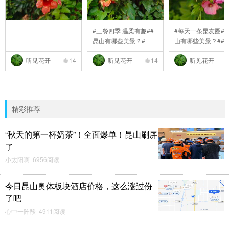
#三餐四季 温柔有趣##
#每天一条昆友圈##
昆山有哪些美景？#
山有哪些美景？##
..
听见花开
14
听见花开
14
听见花开
精彩推荐
“秋天的第一杯奶茶”！全面爆单！昆山刷屏
了
小太阳啊 6956阅读
今日昆山奥体板块酒店价格，这么涨过份
了吧
心中一阵酸 4911阅读