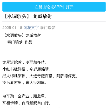
在昆山论坛APP中打开
【水调歌头】 龙威放射
2025-01-18
闲花文字
泰门瑞梦
【水调歌头】龙威放射
泰门瑞梦 作品
龙尾近蛇首，冷弱却多晴。
小红书猛洋悟，今岁屡煽睛。
战火绵延穿插。大选奇葩百搭。阿萨德停更。
疫后看村里，东大径相庭。
电车劲，全产业，顺差擎。
互相卡脖，台海船舰自由行。