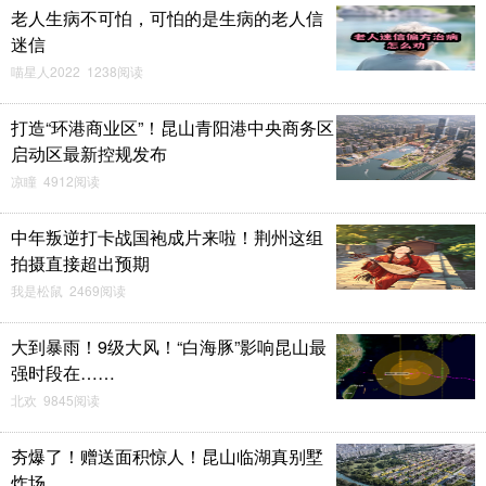
老人生病不可怕，可怕的是生病的老人信
迷信
喵星人2022 1238阅读
打造“环港商业区”！昆山青阳港中央商务区
启动区最新控规发布
凉瞳 4912阅读
中年叛逆打卡战国袍成片来啦！荆州这组
拍摄直接超出预期
我是松鼠 2469阅读
大到暴雨！9级大风！“白海豚”影响昆山最
强时段在……
北欢 9845阅读
夯爆了！赠送面积惊人！昆山临湖真别墅
炸场