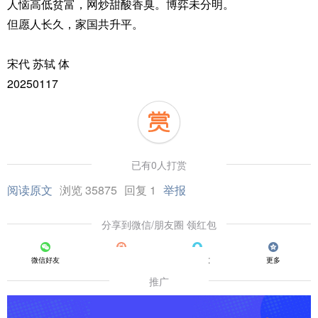
人恼高低贫富，网炒甜酸香臭。博弈未分明。
但愿人长久，家国共升平。
宋代 苏轼 体
20250117
已有0人打赏
阅读原文
浏览 35875
回复 1
举报
分享到微信/朋友圈 领红包
微信好友
朋友圈
QQ好友
更多
推广