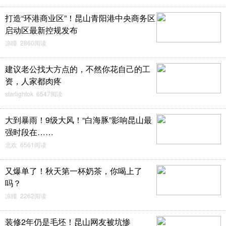
打造“环港商业区”！昆山青阳港中央商务区
启动区最新控规发布
凉瞳 2860阅读
建议老公找大方点的，不然你花自己的工
资，人家都肉疼
starlightok 6547阅读
大到暴雨！9级大风！“白海豚”影响昆山最
强时段在……
北欢 6561阅读
又爆单了！秋天第一杯奶茶，你喝上了
吗？
凉瞳 2262阅读
装修2年仍是毛坯！昆山网友被坑惨