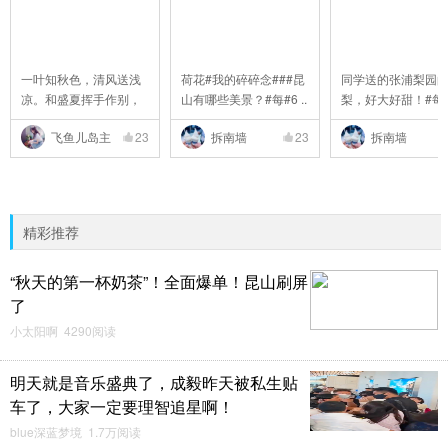
一叶知秋色，清风送浅
荷花#我的碎碎念###昆
同学送的张浦梨园
凉。和盛夏挥手作别，
山有哪些美景？#每#6 ..
梨，好大好甜！#每
..
..
飞鱼儿岛主
23
拆南墙
23
拆南墙
精彩推荐
“秋天的第一杯奶茶”！全面爆单！昆山刷屏
了
小太阳啊 4290阅读
明天就是音乐盛典了，成毅昨天被私生贴
车了，大家一定要理智追星啊！
blue深蓝梦境 1.7万阅读