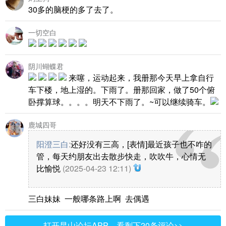
30多的脑梗的多了去了。
一切空白
阴川蝴蝶君
来噻，运动起来，我册那今天早上拿自行
车下楼，地上湿的。下雨了。册那回家，做了50个俯
卧撑算球。。。。明天不下雨了。~可以继续骑车。
鹿城四哥
阳澄三白
:
还好没有三高，[表情]最近孩子也不咋的
管，每天约朋友出去散步快走，吹吹牛，心情无
比愉悦
(2025-04-23 12:11)
三白妹妹 一般哪条路上啊 去偶遇
打开昆山论坛APP，看剩下20条评论>>