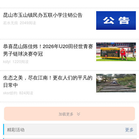
昆山市玉山镇民办五联小学注销公告
若水无痕 2049阅读
恭喜昆山陈佳炜！2026年U20田径世青赛
男子链球决赛夺冠
kstyl 1220阅读
生态之美，尽在江南！更在人们的平凡的
日常中
xksr皓钧 824阅读
加载更多
精彩活动
更多