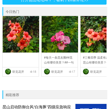
今日热门
#每天一条昆友圈##昆
#三餐四季 温柔有趣
山有哪些美景？##一句
昆山有哪些美景？#
..
听见花开
18
听见花开
17
听见花开
精彩推荐
昆山启动防御台风“白海豚”四级应急响应