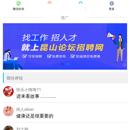
微信好友
朋友圈
QQ好友
更多
推广
部分评论
快乐小噜噜71
进来看故事………..
闲人silver
健康还是很重要的
刘土狗