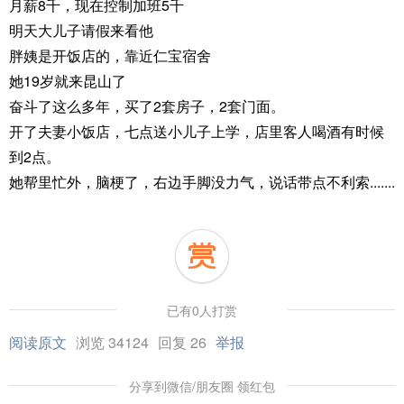
月薪8千，现在控制加班5千
明天大儿子请假来看他
胖姨是开饭店的，靠近仁宝宿舍
她19岁就来昆山了
奋斗了这么多年，买了2套房子，2套门面。
开了夫妻小饭店，七点送小儿子上学，店里客人喝酒有时候
到2点。
她帮里忙外，脑梗了，右边手脚没力气，说话带点不利索.......
已有0人打赏
阅读原文
浏览 34124
回复 26
举报
分享到微信/朋友圈 领红包