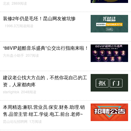
北欢 2869阅读
装修2年仍是毛坯！昆山网友被坑惨
1996.3万阅读阅读
“88VIP超酷音乐盛典”公交出行指南来啦！
方向盘小助手 207阅读
建议老公找大方点的，不然你花自己的工
资，人家都肉疼
starlightok 2048阅读
本周精选:兼职.营业员.保安.财务.助理.销
售.品管主管.钳工.学徒.电工.前台.老师~
昆山论坛招聘网 1万阅读