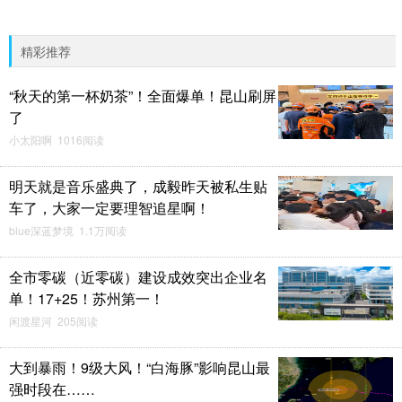
精彩推荐
“秋天的第一杯奶茶”！全面爆单！昆山刷屏
了
小太阳啊 1016阅读
明天就是音乐盛典了，成毅昨天被私生贴
车了，大家一定要理智追星啊！
blue深蓝梦境 1.1万阅读
全市零碳（近零碳）建设成效突出企业名
单！17+25！苏州第一！
闲渡星河 205阅读
大到暴雨！9级大风！“白海豚”影响昆山最
强时段在……