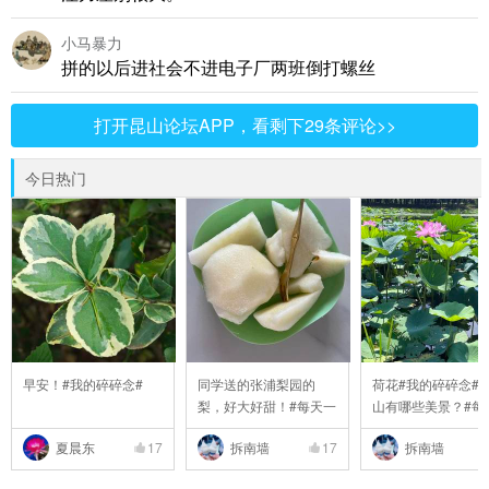
小马暴力
拼的以后进社会不进电子厂两班倒打螺丝
打开昆山论坛APP，看剩下29条评论>>
今日热门
早安！#我的碎碎念#
同学送的张浦梨园的
荷花#我的碎碎念##
梨，好大好甜！#每天一
山有哪些美景？#每#6
..
夏晨东
17
拆南墙
17
拆南墙