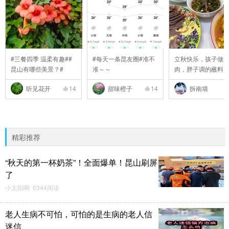
#三餐四季 温柔有趣##
#每天一条昆友圈#准不
立秋快乐，孩子做
昆山有哪些美景？#
准～～
肉，胖子调的蘸料
..
听见花开
14
甜味橙子
14
拆南墙
精彩推荐
“秋天的第一杯奶茶”！全面爆单！昆山刷屏
了
小太阳啊 6344阅读
老人生病不可怕，可怕的是生病的老人信
迷信