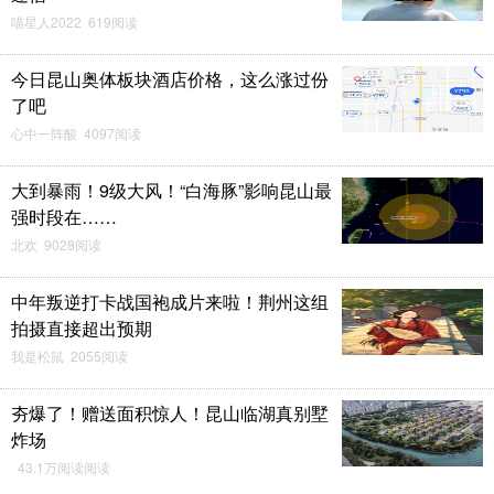
喵星人2022 619阅读
今日昆山奥体板块酒店价格，这么涨过份
了吧
心中一阵酸 4097阅读
大到暴雨！9级大风！“白海豚”影响昆山最
强时段在……
北欢 9028阅读
中年叛逆打卡战国袍成片来啦！荆州这组
拍摄直接超出预期
我是松鼠 2055阅读
夯爆了！赠送面积惊人！昆山临湖真别墅
炸场
43.1万阅读阅读