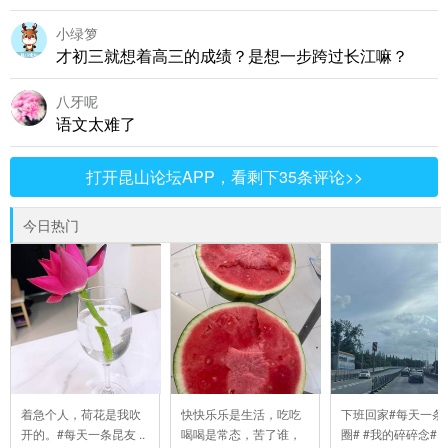
小绿箩
才初三就想着高三的成绩？是想一步跨过长江嘛？
八牙呢
语文太难了
打开昆山论坛APP，看剩下35条评论>>
今日热门
着急个人，荷花是我吹
快快乐乐是生活，吃吃
下班回家#每天一条
开的。#每天一条昆友 ..
喝喝是常态，苦了谁，
圈# #我的碎碎念# #6 