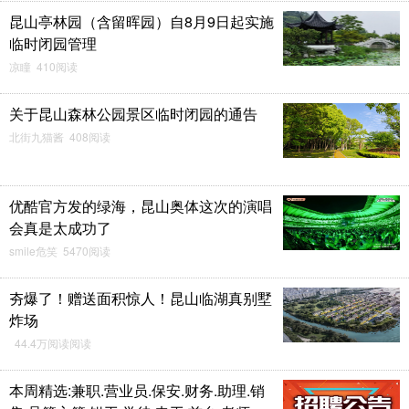
昆山亭林园（含留晖园）自8月9日起实施
临时闭园管理
凉瞳 410阅读
关于昆山森林公园景区临时闭园的通告
北街九猫酱 408阅读
优酷官方发的绿海，昆山奥体这次的演唱
会真是太成功了
smile危笑 5470阅读
夯爆了！赠送面积惊人！昆山临湖真别墅
炸场
44.4万阅读阅读
本周精选:兼职.营业员.保安.财务.助理.销