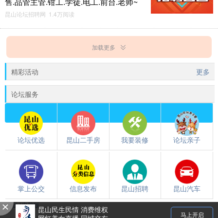
售.品管主管.钳工.学徒.电工.前台.老师~
昆山论坛招聘网 1.4万阅读
加载更多
精彩活动
更多
论坛服务
论坛优选
昆山二手房
我要装修
论坛亲子
掌上公交
信息发布
昆山招聘
昆山汽车
触屏版
/
电脑版
都翻到这儿了，就下载个昆山论坛APP吧~~
昆山民生民情 消费维权
马上开启