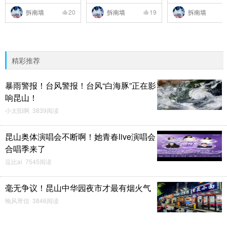
..
拆南墙
20
拆南墙
19
拆南墙
精彩推荐
暴雨警报！台风警报！台风“白海豚”正在影
响昆山！
小太阳啊 3839阅读
昆山奥体演唱会不断啊！她青春live演唱会
合唱季来了
逗比ai 7545阅读
毫无争议！昆山中华园夜市才最有烟火气
晚风寄信 3846阅读