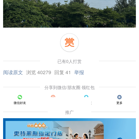
已有0人打赏
阅读原文
浏览 40279
回复 41
举报
分享到微信/朋友圈 领红包
微信好友
朋友圈
QQ好友
更多
推广