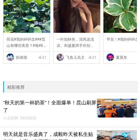
荷花#我的碎碎念###昆
一叶知秋色，清风送浅
早安！#我的碎碎念
山有哪些美景？#每#6 ..
凉。和盛夏挥手作别，
..
拆南墙
21
飞鱼儿岛主
21
夏晨东
精彩推荐
“秋天的第一杯奶茶”！全面爆单！昆山刷屏
了
小太阳啊 2856阅读
明天就是音乐盛典了，成毅昨天被私生贴