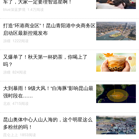
车了，大家一定要理智追星啊！
blue深蓝梦境 1.4万阅读
打造“环港商业区”！昆山青阳港中央商务区
启动区最新控规发布
凉瞳 1222阅读
又爆单了！秋天第一杯奶茶，你喝上了
吗？
凉瞳 824阅读
大到暴雨！9级大风！“白海豚”影响昆山最
强时段在……
北欢 4715阅读
昆山奥体中心人山人海的，这个明星这么
多粉丝的吗！
昆仑上上 1853阅读