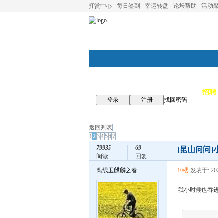
打赏中心
每日签到
幸运转盘
论坛帮助
活动
论坛首页
论坛导航
商家
招聘
登录
注册
找回密码
返回列表
1
2
3
4
5
6
7
79935
69
[昆山问问]
阅读
回复
离线
玉麒麟之春
10楼
发表于: 202
我小时候也吞