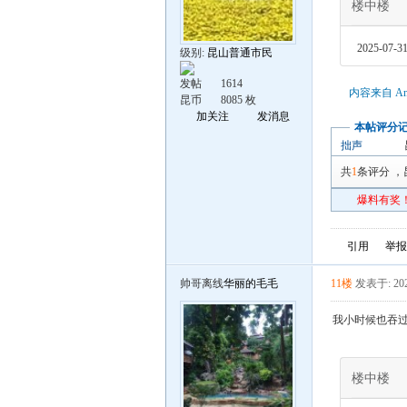
楼中楼
2025-07-31
级别:
昆山普通市民
发帖
1614
内容来自 An
昆币
8085 枚
加关注
发消息
本帖评分
拙声
共
1
条评分
，
爆料有奖！
引用
举报
帅哥离线
华丽的毛毛
11楼
发表于: 202
我小时候也吞
楼中楼