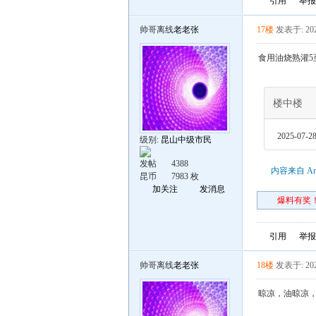
引用
举报
帅哥离线
老老张
17楼
发表于: 202
食用油烧熟灌5
楼中楼
2025-07-28
级别:
昆山中级市民
发帖
4388
内容来自 An
昆币
7983 枚
加关注
发消息
爆料有奖！
引用
举报
帅哥离线
老老张
18楼
发表于: 202
晾凉，油晾凉