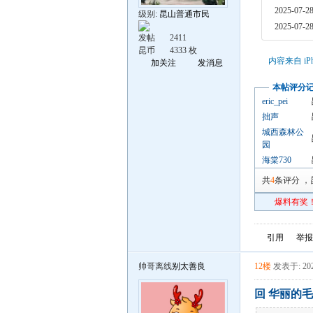
2025-07-28
级别:
昆山普通市民
2025-07-28
发帖
2411
昆币
4333 枚
内容来自 iP
加关注
发消息
本帖评分
eric_pei
拙声
城西森林公
园
海棠730
共
4
条评分
，
爆料有奖！
引用
举报
帅哥离线
别太善良
12楼
发表于: 202
回 华丽的毛