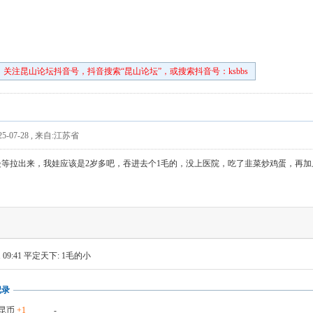
关注昆山论坛抖音号，抖音搜索“昆山论坛”，或搜索抖音号：ksbbs
5-07-28
,
来自:江苏省
慢等拉出来，我娃应该是2岁多吧，吞进去个1毛的，没上医院，吃了韭菜炒鸡蛋，再
。
 09:41
平定天下: 1毛的小
记录
昆币
+1
-