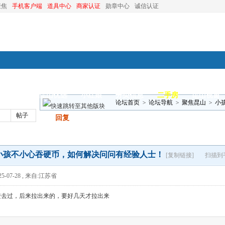
聚焦
手机客户端
道具中心
商家认证
勋章中心
诚信认证
装修
昆山优选
小红娘
分类信息
二手房
昆山视窗
论坛首页
>
论坛导航
>
聚焦昆山
>
小
帖子
发帖
回复
小孩不小心吞硬币，如何解决问问有经验人士！
[复制链接]
扫描到
5-07-28
,
来自:江苏省
进去过，后来拉出来的，要好几天才拉出来