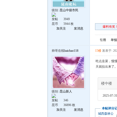
级别:
昆山中级市民
发帖
3949
昆币
5944 枚
爆料有奖！
加关注
发消息
引用
举报
帅哥在线
haichao118
15楼
发表于: 202
吃点韭菜，慢
天就拉出来了
楼中楼
级别:
昆山新人
2025-07-31
发帖
346
昆币
36896 枚
本帖评分
加关注
发消息
城西森林公