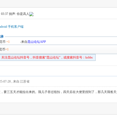
 03:37
拙声: 你是高人
droid 手机客户端
记录
昆币
+1
-来自
昆山论坛APP
昆币
+1
关注昆山论坛抖音号，抖音搜索“昆山论坛”，或搜索抖音号：ksbbs
5-07-28
,
来自:江苏省
过，要三五天才能拉出来的。我儿子吞过纽扣，四天后在大便里捏到了，那几天我爸天