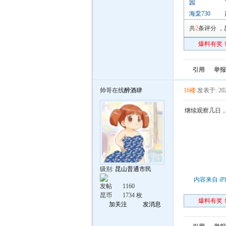
园
海棠730
共
2
条评分
，
爆料有奖！
引用
举报
帅哥在线
醉酒肆
16楼
发表于: 202
继续观察几日
级别:
昆山普通市民
内容来自 iP
发帖
1160
昆币
1734 枚
爆料有奖！
加关注
发消息