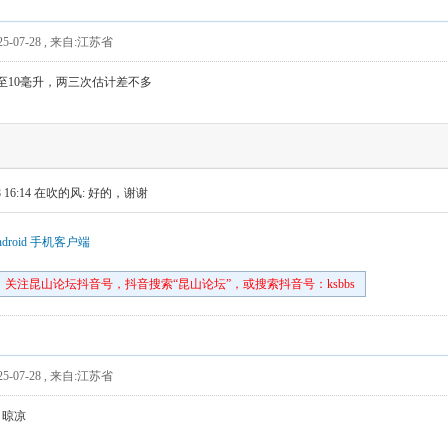
5-07-28
,
来自:江苏省
至10毫升，两三次估计差不多
 16:14
在吹的风: 好的，谢谢
droid 手机客户端
关注昆山论坛抖音号，抖音搜索“昆山论坛”，或搜索抖音号：ksbbs
5-07-28
,
来自:江苏省
，晾凉