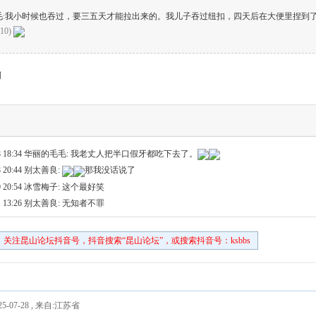
毛
:
我小时候也吞过，要三五天才能拉出来的。我儿子吞过纽扣，四天后在大便里捏到了
:10)
啊
 18:34
华丽的毛毛: 我老丈人把半口假牙都吃下去了。
 20:44
别太善良:
那我没话说了
 20:54
冰雪梅子: 这个最好笑
 13:26
别太善良: 无知者不罪
关注昆山论坛抖音号，抖音搜索“昆山论坛”，或搜索抖音号：ksbbs
5-07-28
,
来自:江苏省