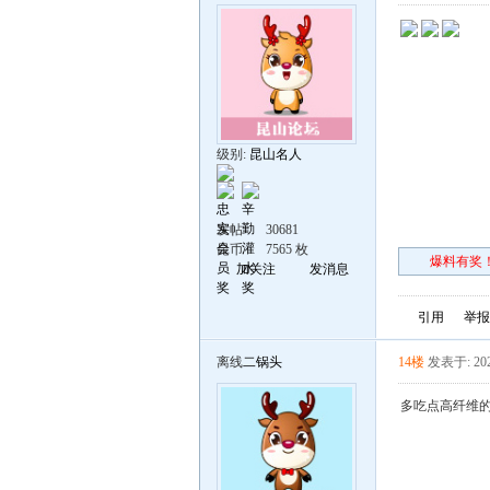
级别:
昆山名人
发帖
30681
昆币
7565 枚
爆料有奖！
加关注
发消息
引用
举报
离线
二锅头
14楼
发表于: 202
多吃点高纤维