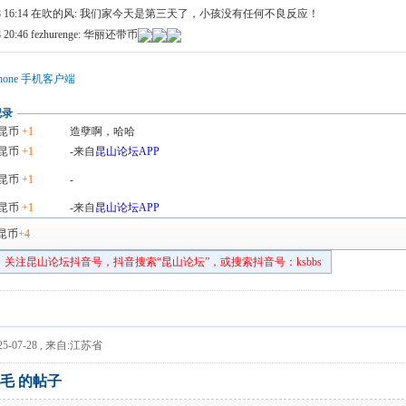
 16:14
在吹的风: 我们家今天是第三天了，小孩没有任何不良反应！
 20:46
fezhurenge: 华丽还带币
hone 手机客户端
记录
昆币
+1
造孽啊，哈哈
昆币
+1
-来自
昆山论坛APP
昆币
+1
-
昆币
+1
-来自
昆山论坛APP
昆币
+4
关注昆山论坛抖音号，抖音搜索“昆山论坛”，或搜索抖音号：ksbbs
5-07-28
,
来自:江苏省
毛 的帖子