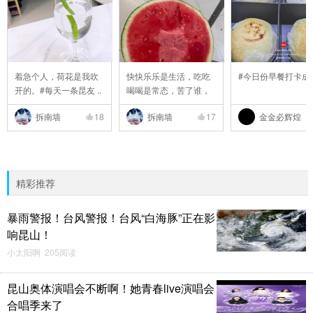
着急个人，荷花是我吹
快快乐乐是生活，吃吃
#今日份早餐打卡成
开的。#每天一条昆友 ..
喝喝是常态，苦了谁，
..
拆南墙
18
拆南墙
17
金金必辉煌
精彩推荐
暴雨警报！台风警报！台风“白海豚”正在影
响昆山！
小太阳啊 205阅读
昆山奥体演唱会不断啊！她青春live演唱会
合唱季来了