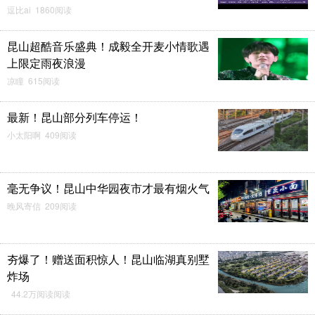
逗比ai 1860阅读
昆山超酷音乐盛典！成毅全开麦小情歌遇
上限定雨夜浪漫
凉瞳 615阅读
最新！昆山部分列车停运！
小太阳啊 409阅读
毫无争议！昆山中华园夜市才最有烟火气
晚风寄信 209阅读
夯爆了！赠送面积惊人！昆山临湖真别墅
炸场
44.2万阅读阅读