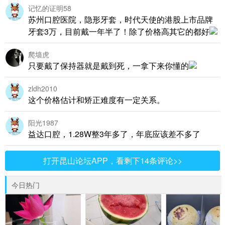
记忆的证明58
苏州口腔医院，隐形牙套，时代天使的港股上市品牌
牙套3万，目前戴一年半了！除了价格高其它的都好
爬墙虎
只要戴了保持器就是戴到死，一拿下来你懂的
zldh2010
这个价格估计和矫正难度有一定关系。
阳光1987
益达口腔，1.28W整3年多了，年底应该差不多了
打开昆山论坛APP，看剩下14条评论>>
今日热门