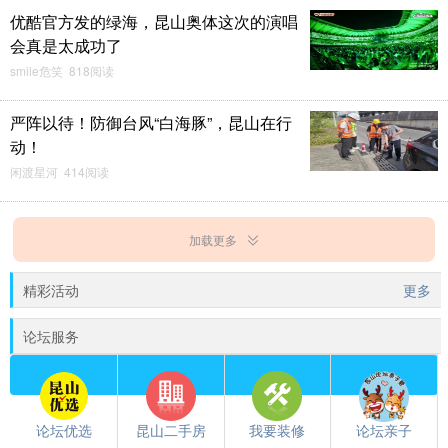
优酷官方发的绿海，昆山奥体这次的演唱
会真是太成功了
smile危笑 818阅读
严阵以待！防御台风“白海豚”，昆山在行
动！
闲渡星河 414阅读
加载更多
精彩活动
更多
论坛服务
论坛优选
昆山二手房
我要装修
论坛亲子