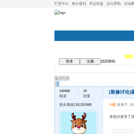
打赏中心
每日签到
幸运转盘
论坛帮助
活动
论坛首页
论坛导航
商家
招聘
登录
注册
找回密码
返回列表
1
2
140406
18
[装修讨论]
阅读
回复
美女离线
1302283688
10楼
发表于: 202
床垫沙发买了