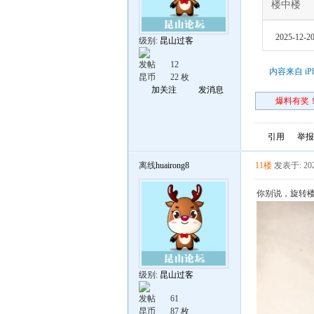
楼中楼
2025-12-20
级别:
昆山过客
发帖
12
内容来自 iP
昆币
22 枚
加关注
发消息
爆料有奖！
引用
举报
离线
huairong8
11楼
发表于: 202
你别说，旋转
级别:
昆山过客
发帖
61
昆币
87 枚