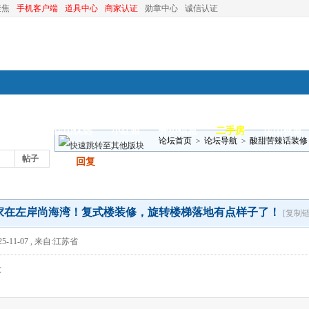
聚焦
手机客户端
道具中心
商家认证
勋章中心
诚信认证
装修
昆山优选
小红娘
分类信息
二手房
昆山视窗
论坛首页
>
论坛导航
>
酸甜苦辣话装修
帖子
发帖
回复
有点样子了！
家在左岸尚海湾！复式楼装修，旋转楼梯落地有点样子了！
[复制链
5-11-07
,
来自:江苏省
没