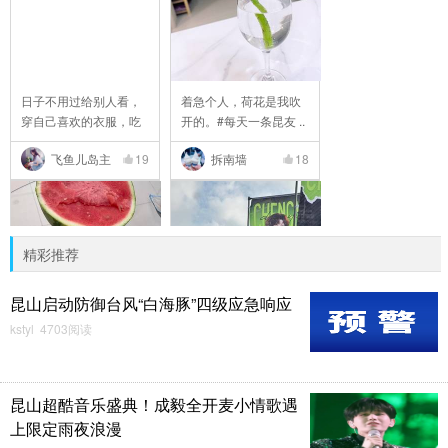
日子不用过给别人看，
着急个人，荷花是我吹
穿自己喜欢的衣服，吃
开的。#每天一条昆友 ..
..
飞鱼儿岛主
19
拆南墙
18
精彩推荐
昆山启动防御台风“白海豚”四级应急响应
kstyl 4703阅读
快快乐乐是生活，吃吃
#每天一条昆友圈# 今天
喝喝是常态，苦了谁，
的奥莱
..
昆山超酷音乐盛典！成毅全开麦小情歌遇
拆南墙
17
悠悠698
16
上限定雨夜浪漫