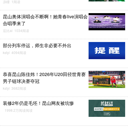
凉瞳 1阅读
昆山奥体演唱会不断啊！她青春live演唱会
合唱季来了
逗比ai 1034阅读
早安～
早上好呀
部分列车停运，师生非必要不外出
kstyl 4094阅读
飞鱼儿岛主
16
冰雪飞舞
15
恭喜昆山陈佳炜！2026年U20田径世青赛
男子链球决赛夺冠
kstyl 3682阅读
装修2年仍是毛坯！昆山网友被坑惨
1998.2万阅读阅读
#今日份早餐打卡成功#
下班回家#每天一条昆友
圈# #我的碎碎念# #6 ..