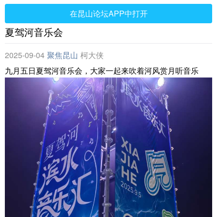
在昆山论坛APP中打开
夏驾河音乐会
2025-09-04
聚焦昆山
柯大侠
九月五日夏驾河音乐会，大家一起来吹着河风赏月听音乐