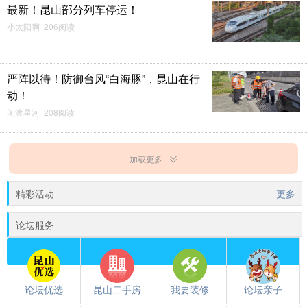
最新！昆山部分列车停运！
金金必辉煌
13
拆南墙
12
小太阳啊 206阅读
严阵以待！防御台风“白海豚”，昆山在行
动！
闲渡星河 208阅读
加载更多
精彩活动
更多
论坛服务
论坛优选
昆山二手房
我要装修
论坛亲子