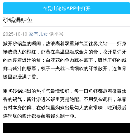
在昆山论坛APP中打开
砂锅焗鲈鱼
2025-10-10
家有儿女
谈平兴
掀开砂锅盖的瞬间，热浪裹着双重鲜气直往鼻尖钻——虾身
蜷成诱人的橙红，虾黄在高温里融成金亮的膏，咬开是弹牙
的肉裹着爆汁的鲜；白花花的鱼肉藏在底下，吸饱了虾的咸
鲜与酱汁的醇厚，筷子一夹就带着细软的纤维散开，连鱼骨
缝里都浸满了香。
粗陶砂锅焖出的热乎气最懂锁鲜，每一口鱼虾都裹着微微焦
香的锅气，酱汁渗进米饭里更是绝配。不用复杂调料，单靠
食材本身的鲜，在砂锅里焖煮出最勾人的家常味，吃到最后
连锅底的酱汁都要蘸着馒头刮干净。