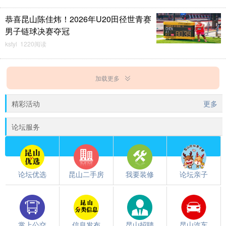
恭喜昆山陈佳炜！2026年U20田径世青赛
男子链球决赛夺冠
kstyl 1220阅读
加载更多
精彩活动
更多
论坛服务
论坛优选
昆山二手房
我要装修
论坛亲子
掌上公交
信息发布
昆山招聘
昆山汽车