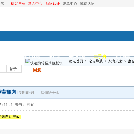
聚焦
手机客户端
道具中心
商家认证
勋章中心
诚信认证
装修
昆山优选
小红娘
分类信息
二手房
昆山视窗
论坛首页
>
论坛导航
>
家有儿女
>
蘑
帖子
发帖
回复
蘑菇酿肉
[复制链接]
扫描到手机
5-11-24
,
来自:江苏省
主题自动屏蔽!