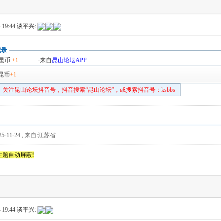
 19:44
谈平兴:
记录
昆币
+1
-来自
昆山论坛APP
昆币
+1
关注昆山论坛抖音号，抖音搜索“昆山论坛”，或搜索抖音号：ksbbs
5-11-24
,
来自:江苏省
主题自动屏蔽!
 19:44
谈平兴: