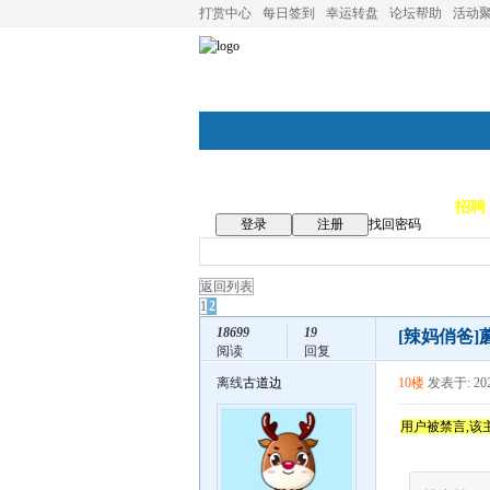
打赏中心
每日签到
幸运转盘
论坛帮助
活动
论坛首页
论坛导航
商家
招聘
登录
注册
找回密码
返回列表
1
2
18699
19
[辣妈俏爸]
阅读
回复
离线
古道边
10楼
发表于: 202
用户被禁言,该