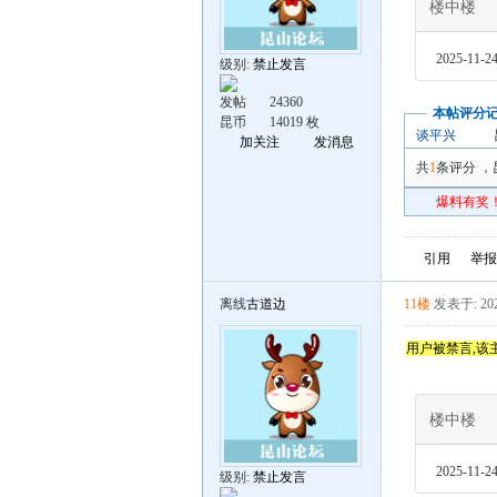
楼中楼
2025-11-24
级别:
禁止发言
发帖
24360
本帖评分
昆币
14019 枚
谈平兴
加关注
发消息
共
1
条评分
，
爆料有奖！
引用
举报
离线
古道边
11楼
发表于: 202
用户被禁言,该
楼中楼
2025-11-24
级别:
禁止发言