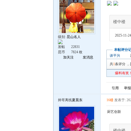
楼中楼
2025-11-24
级别:
昆山名人
发帖
22831
本帖评分
昆币
7824 枚
谈平兴
加关注
发消息
共
1
条评分
，
爆料有奖！
引用
举报
帅哥离线
夏晨东
16楼
发表于: 202
厨艺创新
楼中楼