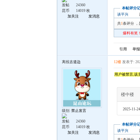
发帖
24360
本帖评分
昆币
14019 枚
谈平兴
加关注
发消息
共
1
条评分
，
爆料有奖！
引用
举报
离线
古道边
12楼
发表于: 202
用户被禁言,该
楼中楼
2025-11-24
级别:
禁止发言
发帖
24360
本帖评分
昆币
14019 枚
谈平兴
加关注
发消息
共
1
条评分
，