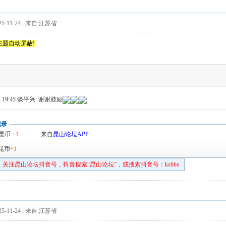
5-11-24
,
来自:江苏省
主题自动屏蔽!
 19:45
谈平兴: 谢谢鼓励
记录
昆币
+1
-来自
昆山论坛APP
昆币
+1
关注昆山论坛抖音号，抖音搜索“昆山论坛”，或搜索抖音号：ksbbs
5-11-24
,
来自:江苏省