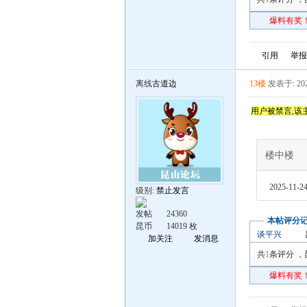
爆料有奖！
引用
举报
离线
古道边
13楼
发表于: 202
用户被禁言,该
楼中楼
2025-11-24
级别:
禁止发言
发帖
24360
本帖评分
昆币
14019 枚
谈平兴
加关注
发消息
共
1
条评分
，
爆料有奖！