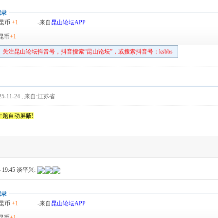
记录
昆币
+1
-来自
昆山论坛APP
昆币
+1
关注昆山论坛抖音号，抖音搜索“昆山论坛”，或搜索抖音号：ksbbs
5-11-24
,
来自:江苏省
主题自动屏蔽!
 19:45
谈平兴:
记录
昆币
+1
-来自
昆山论坛APP
昆币
+1