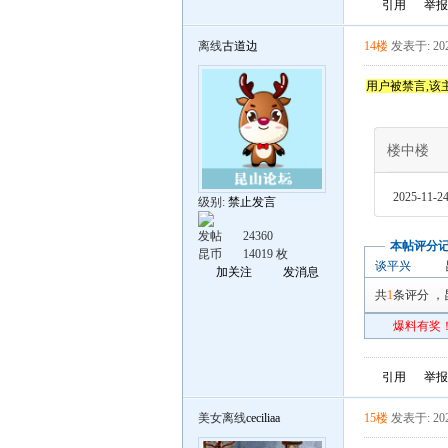
引用
举报
离线
古道边
14楼
发表于: 202
用户被禁言,该
楼中楼
2025-11-24
级别:
禁止发言
发帖
24360
本帖评分
昆币
14019 枚
谈平兴
加关注
发消息
共
1
条评分
，
爆料有奖！
引用
举报
美女离线
ceciliaa
15楼
发表于: 202