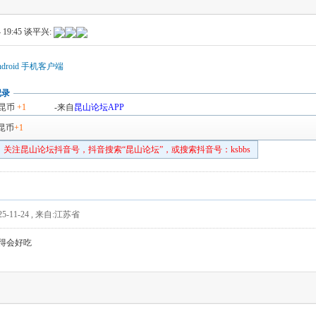
 19:45
谈平兴:
droid 手机客户端
记录
昆币
+1
-来自
昆山论坛APP
昆币
+1
关注昆山论坛抖音号，抖音搜索“昆山论坛”，或搜索抖音号：ksbbs
5-11-24
,
来自:江苏省
得会好吃