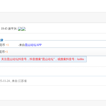
 19:45
谈平兴:
记录
昆币
+1
-来自
昆山论坛APP
昆币
+1
关注昆山论坛抖音号，抖音搜索“昆山论坛”，或搜索抖音号：ksbbs
5-11-24
,
来自:江苏省