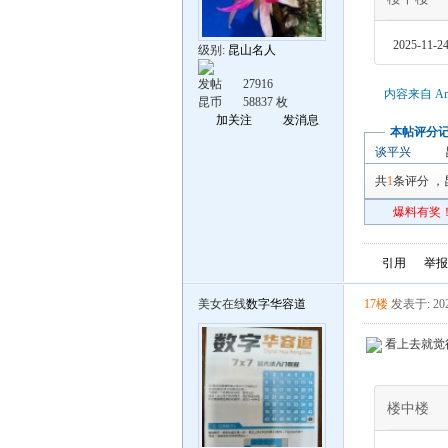
2025-11-24
级别:
昆山名人
发帖
27916
内容来自 An
昆币
58837 枚
加关注
发消息
本帖评分
谈平兴
共
1
条评分
，
爆料有奖！
引用
举报
美女在线
数字华容道
17楼
发表于: 202
看上去就觉
楼中楼