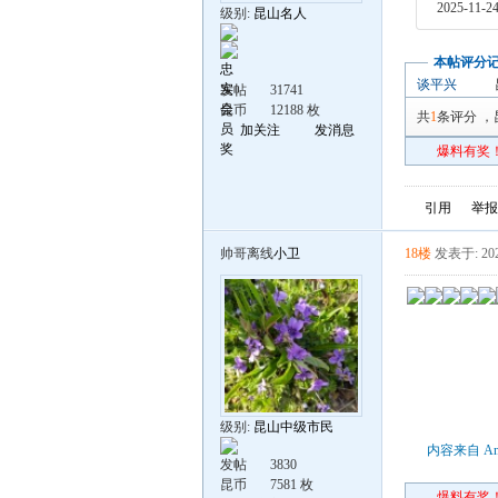
2025-11-24
级别:
昆山名人
本帖评分
谈平兴
发帖
31741
昆币
12188 枚
共
1
条评分
，
加关注
发消息
爆料有奖！
引用
举报
帅哥离线
小卫
18楼
发表于: 202
级别:
昆山中级市民
内容来自 An
发帖
3830
昆币
7581 枚
爆料有奖！