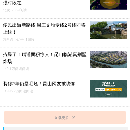
强时段在……
北欢 2869阅读
便民出游新路线|周庄文旅专线2号线即将
上线！
方向盘小助手 1阅读
夯爆了！赠送面积惊人！昆山临湖真别墅
炸场
42.1万阅读阅读
装修2年仍是毛坯！昆山网友被坑惨
1996.2万阅读阅读
加载更多