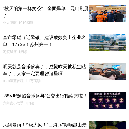
“秋天的第一杯奶茶”！全面爆单！昆山刷屏
了
小太阳啊 1016阅读
全市零碳（近零碳）建设成效突出企业名
单！17+25！苏州第一！
闲渡星河 1阅读
明天就是音乐盛典了，成毅昨天被私生贴
车了，大家一定要理智追星啊！
blue深蓝梦境 1.1万阅读
“88VIP超酷音乐盛典”公交出行指南来啦！
方向盘小助手 1阅读
大到暴雨！9级大风！“白海豚”影响昆山最