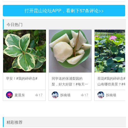
打开昆山论坛APP，看剩下57条评论>>
今日热门
早安！#我的碎碎念#
同学送的张浦梨园的
荷花#我的碎碎念##
梨，好大好甜！#每天一
山有哪些美景？#每#6
..
夏晨东
17
拆南墙
17
拆南墙
精彩推荐