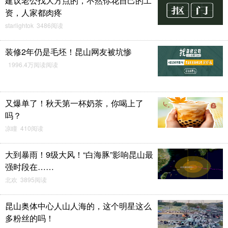
建议老公找大方点的，不然你花自己的工
资，人家都肉疼
starlightok 3486阅读
装修2年仍是毛坯！昆山网友被坑惨
1996.4万阅读阅读
又爆单了！秋天第一杯奶茶，你喝上了
吗？
凉瞳 410阅读
大到暴雨！9级大风！“白海豚”影响昆山最
强时段在……
北欢 3895阅读
昆山奥体中心人山人海的，这个明星这么
多粉丝的吗！