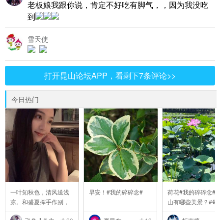
老板娘我跟你说，肯定不好吃有脚气，，因为我没吃
到
雪天使
打开昆山论坛APP，看剩下7条评论>>
今日热门
一叶知秋色，清风送浅
早安！#我的碎碎念#
荷花#我的碎碎念##
凉。和盛夏挥手作别，
山有哪些美景？#每#6
..