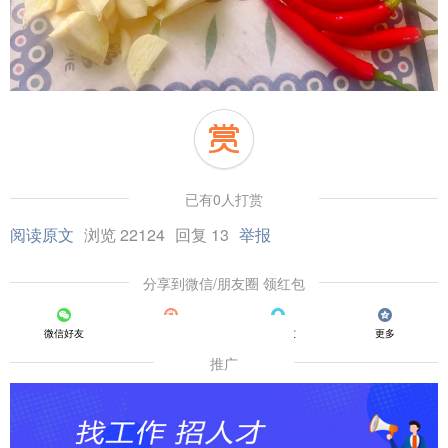
已有0人打赏
阅读原文
浏览 22124
回复 13
举报
分享到微信/朋友圈 领红包
微信好友
朋友圈
QQ好友
更多
推广