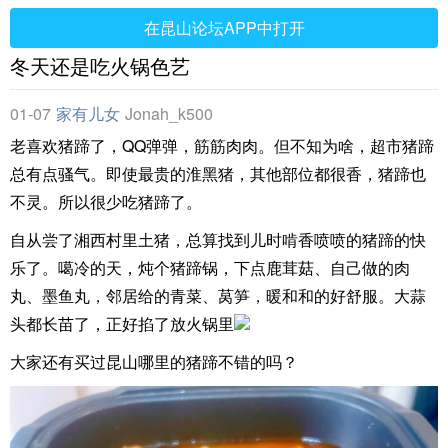
在昆山论坛APP中打开
冬天还是吃火锅色艺
01-07
家有儿女
Jonah_k500
老喜欢猪蹄了，QQ弹弹，筋筋肉肉。但不知为啥，超市猪蹄
总有点骚气。即使最贵的淮黑猪，其他部位都很香，猪蹄也
不灵。所以很少吃猪蹄了。
自从尝了湘西村里土猪，总算找到儿时啃香喷喷的猪蹄的快
乐了。噶冷的天，炖个猪蹄锅，下点鹿茸菇、自己做的肉
丸、墨鱼丸，邻居给的青菜、莴笋，暖和和的好舒服。大蒜
头都长苗了，正好掐了放火锅里
大家还有买过昆山哪里的猪蹄不错的吗？