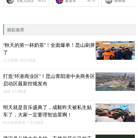
飞鱼儿岛主
20
夏晨东
19
拆南墙
精彩推荐
“秋天的第一杯奶茶”！全面爆单！昆山刷屏
了
小太阳啊 2037阅读
打造“环港商业区”！昆山青阳港中央商务区
启动区最新控规发布
凉瞳 613阅读
明天就是音乐盛典了，成毅昨天被私生贴
车了，大家一定要理智追星啊！
blue深蓝梦境 1.3万阅读