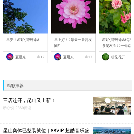
早安！#我的碎碎念#
早上好！#每天一条昆友
#我的碎碎念##每天
圈#
条昆友圈##一句话
..
夏晨东
17
夏晨东
17
听见花开
精彩推荐
三店连开，昆山又上新！
断心锁 2860阅读
昆山奥体已整装就位｜88VIP 超酷音乐盛