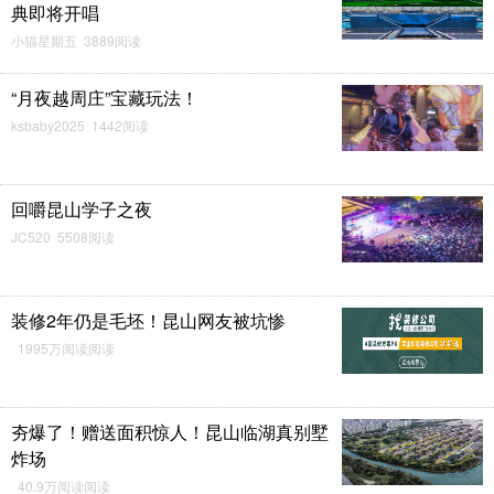
典即将开唱
小猫星期五 3889阅读
“月夜越周庄”宝藏玩法！
ksbaby2025 1442阅读
回嚼昆山学子之夜
JC520 5508阅读
装修2年仍是毛坯！昆山网友被坑惨
1995万阅读阅读
夯爆了！赠送面积惊人！昆山临湖真别墅
炸场
40.9万阅读阅读