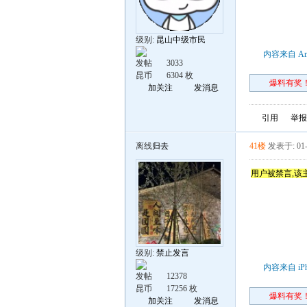
级别:
昆山中级市民
内容来自 An
发帖
3033
昆币
6304 枚
爆料有奖！
加关注
发消息
引用
举报
离线
归去
41楼
发表于: 01-
用户被禁言,该
级别:
禁止发言
内容来自 iP
发帖
12378
昆币
17256 枚
爆料有奖！
加关注
发消息