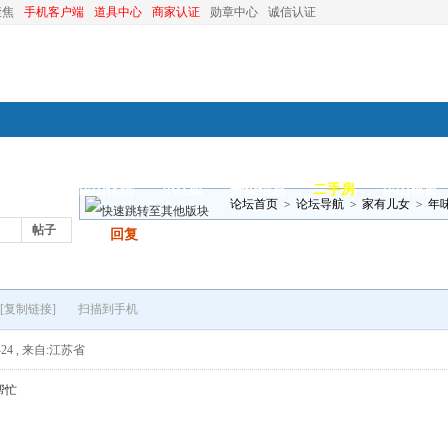
聚焦
手机客户端
道具中心
商家认证
勋章中心
诚信认证
装修
昆山优选
小红娘
分类信息
二手房
昆山视窗
论坛首页
>
论坛导航
>
家有儿女
>
年
帖子
发帖
回复
[复制链接]
扫描到手机
24
,
来自:江苏省
帮忙