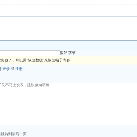
限76 字节
失败了，可以用”恢复数据”来恢复帖子内容
请
登录
或
注册
后跳转到最后一页