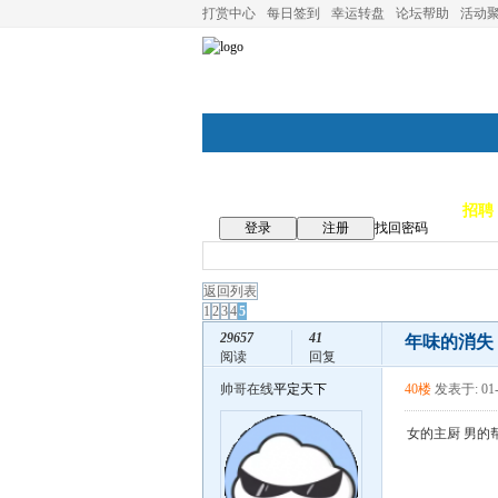
打赏中心
每日签到
幸运转盘
论坛帮助
活动
论坛首页
论坛导航
商家
招聘
登录
注册
找回密码
返回列表
1
2
3
4
5
29657
41
年味的消失
阅读
回复
帅哥在线
平定天下
40楼
发表于: 01-
女的主厨 男的