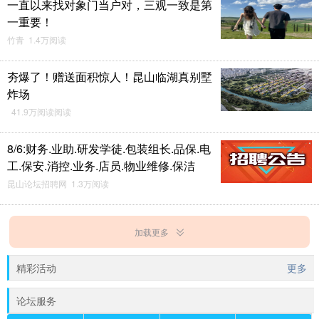
一直以来找对象门当户对，三观一致是第
一重要！
竹青 1.4万阅读
夯爆了！赠送面积惊人！昆山临湖真别墅
炸场
41.9万阅读阅读
8/6:财务.业助.研发学徒.包装组长.品保.电
工.保安.消控.业务.店员.物业维修.保洁
昆山论坛招聘网 1.3万阅读
加载更多
精彩活动
更多
论坛服务