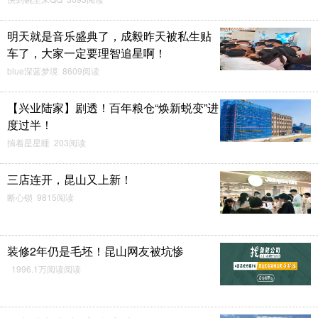
明天就是音乐盛典了，成毅昨天被私生贴
车了，大家一定要理智追星啊！
blue深蓝梦境 8609阅读
【兴业陆家】剧透！百年粮仓“焕新蜕变”进
度过半！
揣着星星睡 203阅读
三店连开，昆山又上新！
断心锁 9815阅读
装修2年仍是毛坯！昆山网友被坑惨
1996.1万阅读阅读