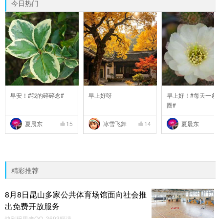
今日热门
早安！#我的碎碎念#
早上好呀
早上好！#每天一条
圈#
夏晨东
15
冰雪飞舞
14
夏晨东
精彩推荐
8月8日昆山多家公共体育场馆面向社会推
出免费开放服务
快到碗里来QQ 3693阅读