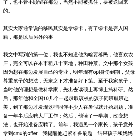
了，也不管不顾留在那边，当然不能被抓住，要被送回来
的。
其实大家通常说的移民其实是拿绿卡，有了绿卡是否入国
籍，那是以后另外的事
我文中写到的第一位，我也不知道他为啥要移民，他喜欢农
庄，完全可以在本市租几十亩地，种田种菜。文中那个女孩
因为想在那边发展自己的专业，明年现有opt身份到期，父母
尊重孩子的想法，无奈之下才准备好下策。至于我家孩子，
当时他的理想是做科学家，先出去读硕士再博士搞科研。然
后，那年他和全国10几个一起录取该校的孩子同班航班赴
美，到了那边才发现这些同伴不少人在暑假就开始刷题，准
备一年半后应聘大厂工作；然后，他读了一学期，改变想
法，也开始准备应聘了。前年，我遇见一个家长，孩子意外
拿到cmu的offer，我提醒他赶紧准备刷题，结果孩子和妈妈