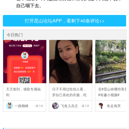
自己咽下去。
打开昆山论坛APP，看剩下40条评论>>
今日热门
天天签到，领取专属福
日子不用过给别人看，
安#昆山有哪些美景
利
穿自己喜欢的衣服，吃
#有趣小视频#
..
一路顺峰
14
飞鱼儿岛主
14
鱼走海哭