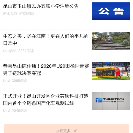
昆山市玉山镇民办五联小学注销公告
若水无痕 4703阅读
生态之美，尽在江南！更在人们的平凡的
日常中
xksr皓钧 2251阅读
恭喜昆山陈佳炜！2026年U20田径世青赛
男子链球决赛夺冠
kstyl 3069阅读
正式开业！昆山开发区企业芯钛科技打造
国内首个全链条国产化车规测试线
kstyl 2049阅读
加载更多