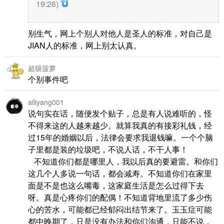
19:26)
别生气，网上个别人对他人是圣人的标准，对自己是
JIAN人的标准，网上别太认真。
超级菠萝
个别事件吧
ailiyang001
说句实在话，随便发个贴子，总是有人说难听的，怪
不得来这的人越来越少。就算我真的有接彩礼钱，经
过15年的婚姻以后，法律会要求我退钱嘛。一个个脑
子里都是装的垃圾吧，不说人话，不干人事！
不知道你们都是哪里人，我以后真的要避雷。和你们
这几个人多说一句话，都会减寿。不知道你们在家里
面是不是也这么嘴毒，这家庭生活是怎么过得下去
呀。真是心疼你们的配偶！不知道背地里流了多少伤
心的苦水，可能都已经郁闷出结节来了。玉玉症可能
都中晚期了，只是没有办法和你们沟通，只能不说，