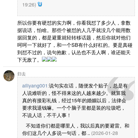
19:26)
所以你要有硬怼的实力啊，你看我怼了多少人，拿数
据说话，怕啥。那些个被怼的人几乎就没几个能用数
据回复的，都是避重就轻转移话题，然后你就对他们
呵呵一下就好了，和一个SB有什么好杠的。要是真碰
到怼不过的，说句抱歉，认怂也不丢人啊，谁还能天
下无敌了。
归去
ailiyang001
:
说句实在话，随便发个贴子，总是有
人说难听的，怪不得来这的人越来越少。就算我
真的有接彩礼钱，经过15年的婚姻以后，法律会
要求我退钱嘛。一个个脑子里都是装的垃圾吧，
不说人话，不干人事！
不知道你们都是哪里人，我以后真的要避雷。和
你们这几个人多说一句话，都 ..
(2026-01-28