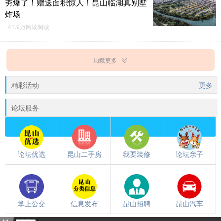
夯爆了！赠送面积惊人！昆山临湖真别墅
炸场
41.9万阅读阅读
加载更多
精彩活动
更多
论坛服务
论坛优选
昆山二手房
我要装修
论坛亲子
掌上公交
信息发布
昆山招聘
昆山汽车
触屏版
/
电脑版