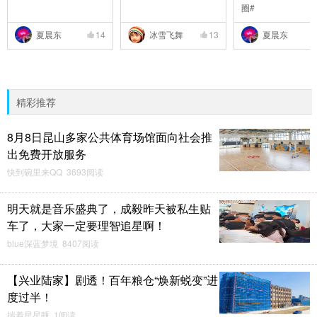
圈#
夏晨东
14
冰雪飞舞
13
夏晨东
精彩推荐
8月8日昆山多家公共体育场馆面向社会推
出免费开放服务
快到碗里来QQ 3693阅读
明天就是音乐盛典了，成毅昨天被私生贴
车了，大家一定要理智追星啊！
blue深蓝梦境 8407阅读
【兴业陆家】剧透！百年粮仓“焕新蜕变”进
度过半！
揣着星星睡 1阅读