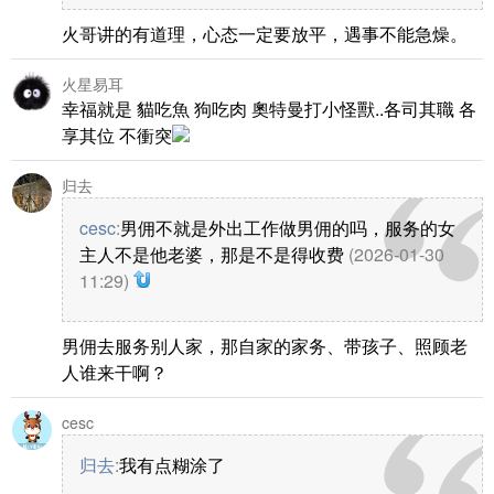
火哥讲的有道理，心态一定要放平，遇事不能急燥。
火星易耳
幸福就是 貓吃魚 狗吃肉 奧特曼打小怪獸..各司其職 各
享其位 不衝突
归去
cesc
:
男佣不就是外出工作做男佣的吗，服务的女
主人不是他老婆，那是不是得收费
(2026-01-30
11:29)
男佣去服务别人家，那自家的家务、带孩子、照顾老
人谁来干啊？
cesc
归去
:
我有点糊涂了