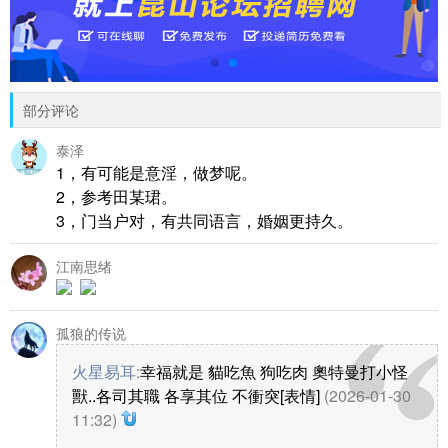
部分评论
泰泽
1，有可能是意淫，做梦呢。
2，参考田某珺。
3，门当户对，有共同语言，婚姻更持久。
江南思绪
孤狼的传说
火星易耳
:
幸福就是 貓吃魚 狗吃肉 奧特曼打小怪
獸..各司其職 各享其位 不衝突[表情]
(2026-01-30
11:32)