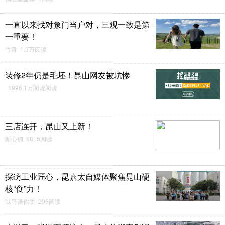
一直以来找对象门当户对，三观一致是第
一重要！
竹青 1.3万阅读
装修2年仍是毛坯！昆山网友被坑惨
1996.1万阅读阅读
三店连开，昆山又上新！
断心锁 9815阅读
探访工业匠心，昆嘉太自媒体聚焦昆山硬
核“食”力！
以薛谦你手 206阅读