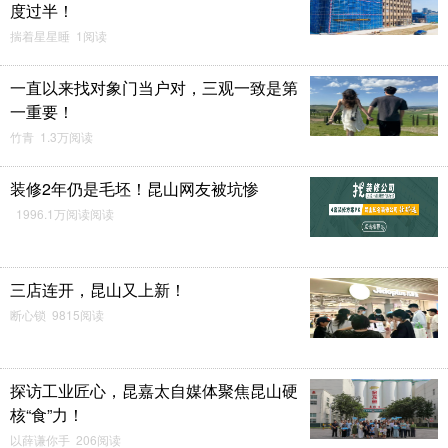
度过半！
揣着星星睡 1阅读
一直以来找对象门当户对，三观一致是第
一重要！
竹青 1.3万阅读
装修2年仍是毛坯！昆山网友被坑惨
1996.1万阅读阅读
三店连开，昆山又上新！
断心锁 9815阅读
探访工业匠心，昆嘉太自媒体聚焦昆山硬
核“食”力！
以薛谦你手 206阅读