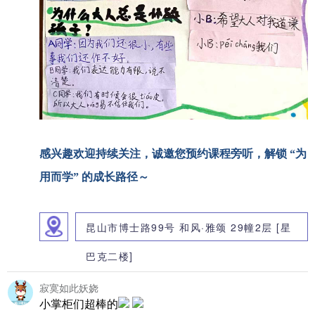
感兴趣欢迎持续关注，诚邀您预约课程旁听，解锁 “为
用而学” 的成长路径～
昆山市博士路99号 和风·雅颂 29幢2层 [星
巴克二楼]
寂寞如此妖娆
小掌柜们超棒的