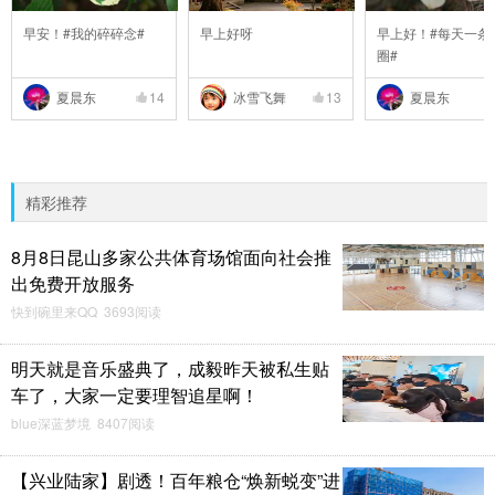
早安！#我的碎碎念#
早上好呀
早上好！#每天一条
圈#
夏晨东
14
冰雪飞舞
13
夏晨东
精彩推荐
8月8日昆山多家公共体育场馆面向社会推
出免费开放服务
快到碗里来QQ 3693阅读
明天就是音乐盛典了，成毅昨天被私生贴
车了，大家一定要理智追星啊！
blue深蓝梦境 8407阅读
【兴业陆家】剧透！百年粮仓“焕新蜕变”进