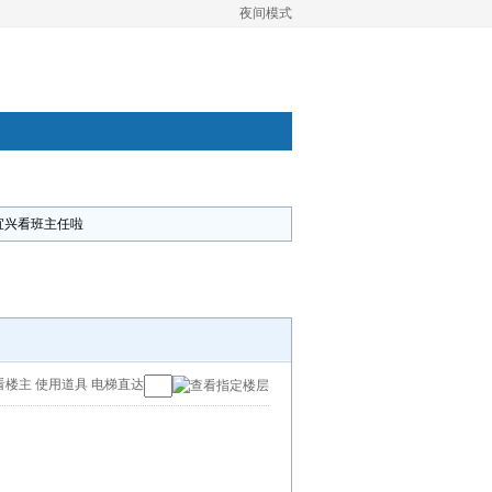
夜间模式
宜兴看班主任啦
看楼主
使用道具
电梯直达