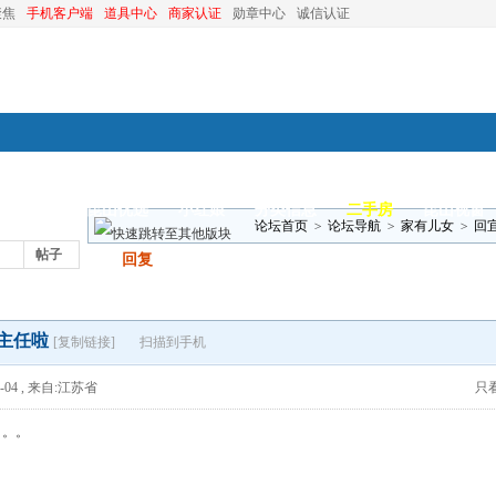
聚焦
手机客户端
道具中心
商家认证
勋章中心
诚信认证
装修
昆山优选
小红娘
分类信息
二手房
昆山视窗
论坛首页
>
论坛导航
>
家有儿女
>
回
帖子
发帖
回复
主任啦
[复制链接]
扫描到手机
-04
,
来自:江苏省
只
。。。