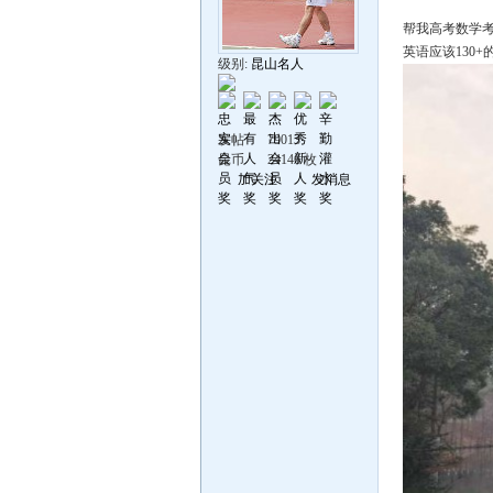
帮我高考数学考
英语应该130+
级别:
昆山名人
发帖
79013
昆币
24146 枚
加关注
发消息