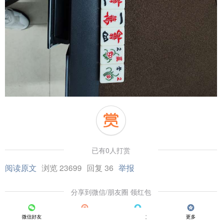
已有0人打赏
阅读原文
浏览 23699
回复 36
举报
分享到微信/朋友圈 领红包
微信好友
朋友圈
QQ好友
更多