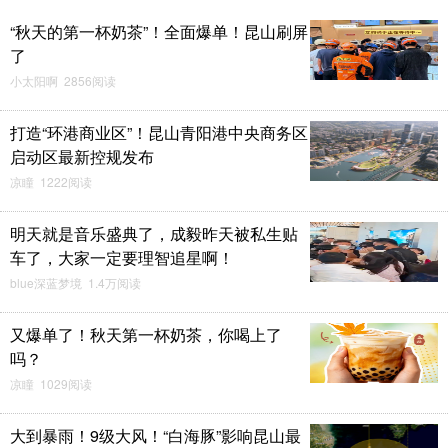
“秋天的第一杯奶茶”！全面爆单！昆山刷屏
了
小太阳啊 2856阅读
打造“环港商业区”！昆山青阳港中央商务区
启动区最新控规发布
凉瞳 1222阅读
明天就是音乐盛典了，成毅昨天被私生贴
车了，大家一定要理智追星啊！
blue深蓝梦境 1.4万阅读
又爆单了！秋天第一杯奶茶，你喝上了
吗？
凉瞳 1029阅读
大到暴雨！9级大风！“白海豚”影响昆山最