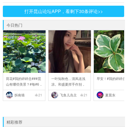
打开昆山论坛APP，看剩下30条评论>>
今日热门
荷花#我的碎碎念###昆
一叶知秋色，清风送浅
早安！#我的碎碎念
山有哪些美景？#每#6 ..
凉。和盛夏挥手作别，
..
拆南墙
21
飞鱼儿岛主
21
夏晨东
精彩推荐