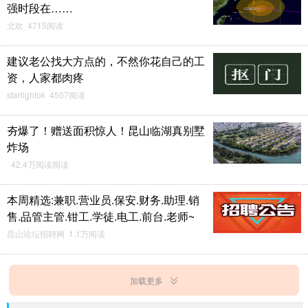
强时段在……
北欢 4715阅读
建议老公找大方点的，不然你花自己的工
资，人家都肉疼
starlightok 4507阅读
夯爆了！赠送面积惊人！昆山临湖真别墅
炸场
42.4万阅读阅读
本周精选:兼职.营业员.保安.财务.助理.销
售.品管主管.钳工.学徒.电工.前台.老师~
昆山论坛招聘网 1.1万阅读
加载更多