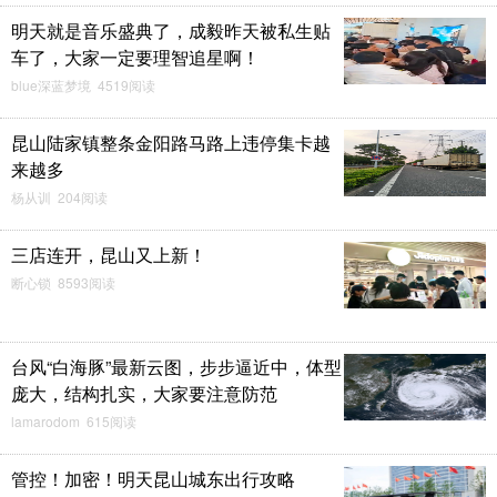
明天就是音乐盛典了，成毅昨天被私生贴
车了，大家一定要理智追星啊！
blue深蓝梦境 4519阅读
昆山陆家镇整条金阳路马路上违停集卡越
来越多
杨从训 204阅读
三店连开，昆山又上新！
断心锁 8593阅读
台风“白海豚”最新云图，步步逼近中，体型
庞大，结构扎实，大家要注意防范
lamarodom 615阅读
管控！加密！明天昆山城东出行攻略