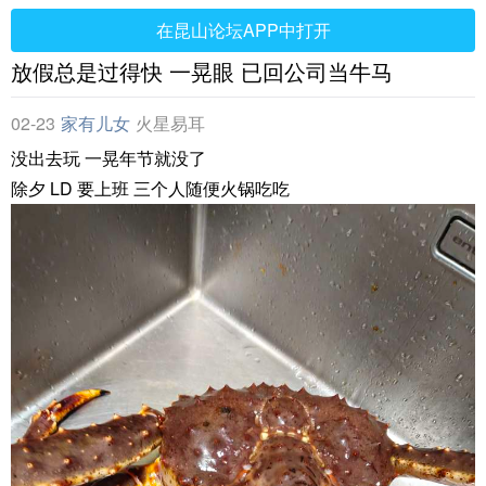
在昆山论坛APP中打开
放假总是过得快 一晃眼 已回公司当牛马
02-23
家有儿女
火星易耳
没出去玩 一晃年节就没了
除夕 LD 要上班 三个人随便火锅吃吃