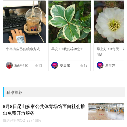
牛马有自己的续命方式
早安！#我的碎碎念#
早上好！#每天一条
圈#
杨杨得亿
13
夏晨东
12
夏晨东
精彩推荐
8月8日昆山多家公共体育场馆面向社会推
出免费开放服务
快到碗里来QQ 2874阅读