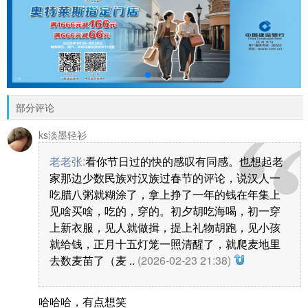
部分评论
ks淡墨轻衫
老老张
:
看你节日过的快的感叹有同感。也想起老
家那边少数民族对汉族过春节的评论，说汉人一
吃腊八粥就糊涂了，拿上挣了一年的钱在年集上
见啥买啥，吃的，穿的。初夕胡吃海喝，初一穿
上新衣服，见人就做揖，提上礼物胡跑，见小孩
就给钱，正月十五灯笼一照清醒了，就爬麦地里
去数麦苗了（麦 ..
(2026-02-23 21:38)
哈哈哈，有点想笑