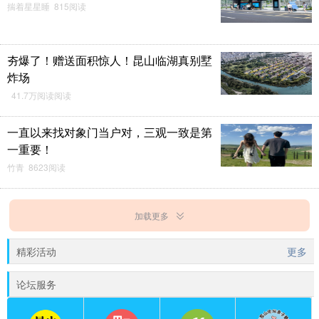
揣着星星睡 815阅读
夯爆了！赠送面积惊人！昆山临湖真别墅
炸场
41.7万阅读阅读
一直以来找对象门当户对，三观一致是第
一重要！
竹青 8623阅读
加载更多
精彩活动
更多
论坛服务