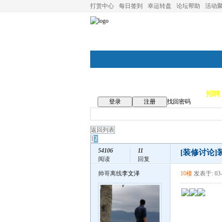
打赏中心
每日签到
幸运转盘
论坛帮助
活动
论坛首页
论坛导航
商家
招聘
登录
注册
找回密码
返回列表
1
2
54106
11
[装修讨论]
阅读
回复
帅哥离线
李文泽
10楼
发表于: 03-