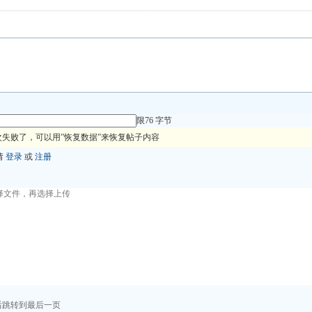
限76 字节
失败了，可以用”恢复数据”来恢复帖子内容
请
登录
或
注册
后跳转到最后一页