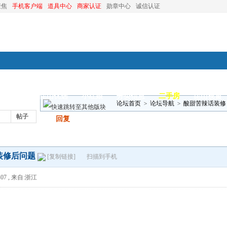
聚焦
手机客户端
道具中心
商家认证
勋章中心
诚信认证
装修
昆山优选
小红娘
分类信息
二手房
昆山视窗
论坛首页
>
论坛导航
>
酸甜苦辣话装修
帖子
发帖
回复
装修后问题
[复制链接]
扫描到手机
07
,
来自:浙江