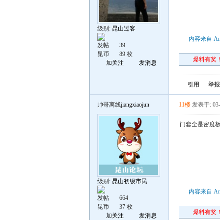
级别:
昆山过客
内容来自 An
发帖
39
昆币
89 枚
爆料有奖！
加关注
发消息
引用
举报
帅哥离线
jiangxiaojun
11楼
发表于: 03-
门套全是密度
级别:
昆山初级市民
内容来自 An
发帖
664
昆币
37 枚
爆料有奖！
加关注
发消息