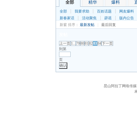
全部
精华
爆料
全部
我要求助
百姓话题
网友爆料
新春家话
活动聚焦
辟谣
版内公告
新窗
排序：
最新发帖
|
最后回复
发帖
上一页
1...
79
80
81
82
83
84
下一页
到第
页
确认
昆山阿拉丁网络传媒有限