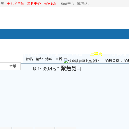
聚焦
手机客户端
道具中心
商家认证
勋章中心
诚信认证
装修
昆山优选
小红娘
分类信息
二手房
昆山视窗
新帖
精华
爆料
直播
论坛首页
>
论
本版
聚焦昆山
版主:
樱桃小包子