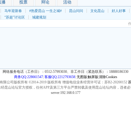
直播
投票
辩论
活动
马年迎新春
#热爱昆山 一生之城#
昆山问问
文化昆山
好人好事
“苏超”讨论区
城建规划
网络服务电话（工作日）：0512-57993030、非工作日（紧急联系）：18888186330
商务QQ:228661547
|
客服QQ:2212793658
|
无图版
|
触屏版
|
清除Cookies
公司版权所有 ©2014-2019 版权所有 增值电信业务经营许可证：苏B2-20200152
苏
未经昆山论坛官方授权，任何APP及第三方平台严禁转载及使用昆山论坛内容，违者必
server:192.168.0.177