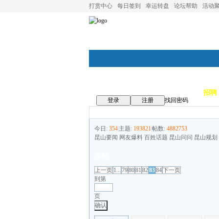
打赏中心
每日签到
幸运转盘
论坛帮助
活动
论坛首页
论坛导航
商家
招聘
登录
注册
找回密码
今日:
354
|
主题:
193821
|
帖数:
4882753
昆山要闻 网友爆料 百姓话题 昆山问问 昆山规划
发帖
上一页
1...
79
80
81
82
83
84
下一页
到第
页
确认