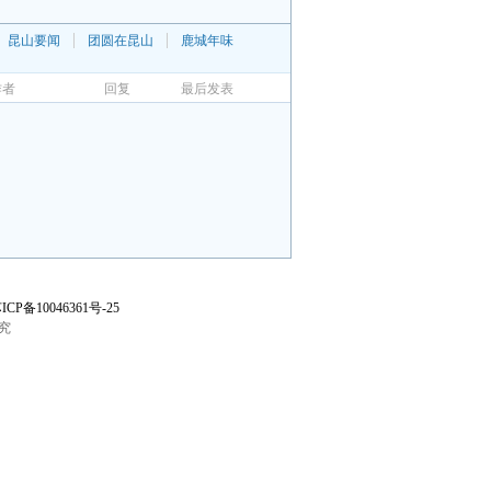
昆山要闻
团圆在昆山
鹿城年味
作者
回复
最后发表
ICP备10046361号-25
究