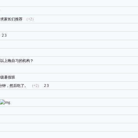
谢
！求家长们推荐
（+2）
2
3
可以上晚自习的机构？
年级暑假班
分钟，然后吃了。
（+2）
2
3