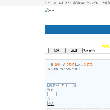
打赏中心
每日签到
幸运转盘
论坛帮助
活动
论坛首页
论坛导航
商家
招聘
登录
注册
找回密码
今日:
293
|
主题:
55597
|
帖数:
1942765
成长烦恼,为人父母的烦恼
发帖
1
2
3
4
5
6
...110
下一页
到第
页
确认