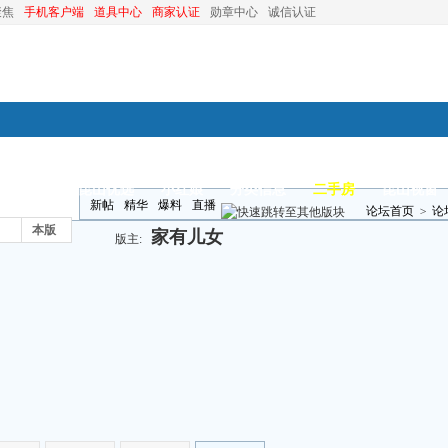
聚焦
手机客户端
道具中心
商家认证
勋章中心
诚信认证
装修
昆山优选
小红娘
分类信息
二手房
昆山视窗
新帖
精华
爆料
直播
论坛首页
>
论
本版
家有儿女
版主: