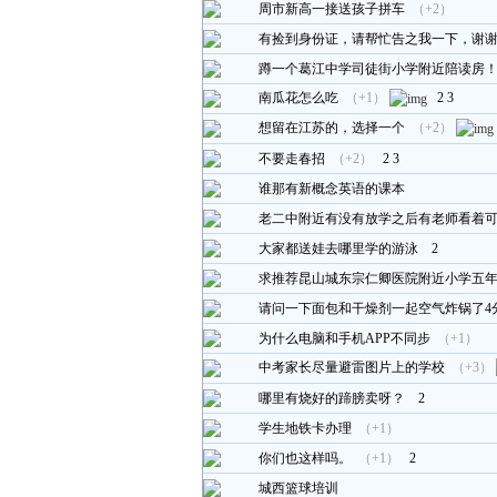
周市新高一接送孩子拼车
（+2）
有捡到身份证，请帮忙告之我一下，谢
蹲一个葛江中学司徒街小学附近陪读房
南瓜花怎么吃
（+1）
2
3
想留在江苏的，选择一个
（+2）
不要走春招
（+2）
2
3
谁那有新概念英语的课本
老二中附近有没有放学之后有老师看着
大家都送娃去哪里学的游泳
2
求推荐昆山城东宗仁卿医院附近小学五
请问一下面包和干燥剂一起空气炸锅了4
为什么电脑和手机APP不同步
（+1）
中考家长尽量避雷图片上的学校
（+3）
哪里有烧好的蹄膀卖呀？
2
学生地铁卡办理
（+1）
你们也这样吗。
（+1）
2
城西篮球培训