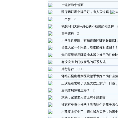
牛蛙饭和牛蛙面
理疗烤灯哪个牌子好，有人买过吗
一个梦
2
我想问问大家~身心的不适要如何缓解
（
高中选科
2
小学生近视眼，有知道市区哪家眼镜店
请教大家一个问题，看谁能分析透彻！
你们家里都用哪款净水器？好用的性价
有没没有上门收废品的联系方式
建行总行
（+1）
肾结石昆山哪家医院做手术好？为什么
上次是谁发帖子说坐大巴江浙沪一日游
扁桃体切除哪里好？
2
求助，家里老人背上有个脂肪瘤
谁家有单身小棉袄？看看这个男孩子怎
小孩要上初中了，想在城东买房，陆家