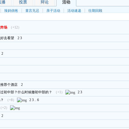
直播
投票
辩论
活动
辣妈俏爸
童言无忌
亲子活动
活动速递
往期回顾
墅炸场
（+12）
么好去看望
2
3
2
给推荐个酒店
2
办过初中部？什么时候撤初中部的？
（+1）
2
3
吗？
（+8）
2
3
..
6
（+2）
2