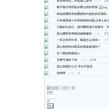
有偿借学区二中或葛江读书
（+3）
2
3
能不能介绍些徒步爬山的好资源
有知道哪里有免费捞鱼钓龙虾的宝地吗
六年级男孩小升初择校的问题,过来人给
万能的坛友们，请问哪些地方有夜市，
昆山哪里有弹棉花做棉被的
（+1）
2
3
一本正经求分享，锅底怎么清洗~~
（+
昆山有种8424西瓜的果蔬基地吗？
长了霰粒肿真烦人
天燃气涨价了吗
（+1）
2
3
4
昆山高新区公立 学位可提供
找律师
（+1）
2
发帖
1
2
3
4
5
6
...110
下一页
到第
页
确认