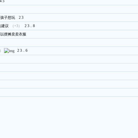
4
5
，孩子想玩
2
3
点建议
（+3）
2
3
..
8
可以摆摊卖卖衣服
1）
2
3
..
6