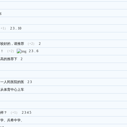
+1）
2
3
..
10
比较好的，请推荐
（+2）
2
！！
（+2）
2
3
..
6
比高的推荐下
2
第一人民医院的医
2
3
，从体育中心上车
么样？
（+1）
2
3
4
5
中学、兵希中学、