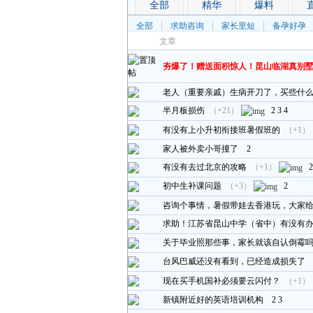
全部
精华
爆料
全部
求助咨询
家长里短
备孕好孕
文章
夯爆了！赠送面积惊人！昆山临湖真别
老人（重要亲戚）生病开刀了，买些什
半月板损伤
（+21）
2
3
4
有没有上小升初衔接班暑假班的
（+1）
家人被外卖小哥撞了
2
有没有去过北京的攻略
（+1）
2
初中生补课问题
（+3）
2
咨询个事情，暑假带娃去香港玩，大家
求助！江苏省昆山中学（省中）有没有
关于毕业照那些事，家长就该自认倒霉
台风巴威还没有看到，已经造成损失了
现在买手机国补必须要云闪付？
（+1）
新镇附近好的英语培训机构
2
3