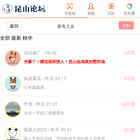
手机端
登陆
社区
昆友圈
发帖
返回
家有儿女
全部
最新
精华
活动推广 / 08-06
6回复
夯爆了！赠送面积惊人！昆山临湖真别墅炸场
灿若夏花 / 昨天 22:17
8回复
心有戚戚焉
竹青 / 昨天 21:27
92回复
论另一半的三观重要性
喵星人2022 / 昨天 20:41
9回复
老人生病不可怕，可怕的是生病的老人信迷信