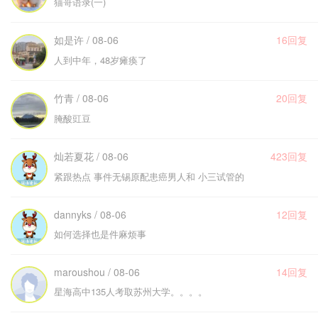
猫哥语录(一)
如是许 / 08-06
16回复
人到中年，48岁瘫痪了
竹青 / 08-06
20回复
腌酸豇豆
灿若夏花 / 08-06
423回复
紧跟热点 事件无锡原配患癌男人和 小三试管的
dannyks / 08-06
12回复
如何选择也是件麻烦事
maroushou / 08-06
14回复
星海高中135人考取苏州大学。。。。