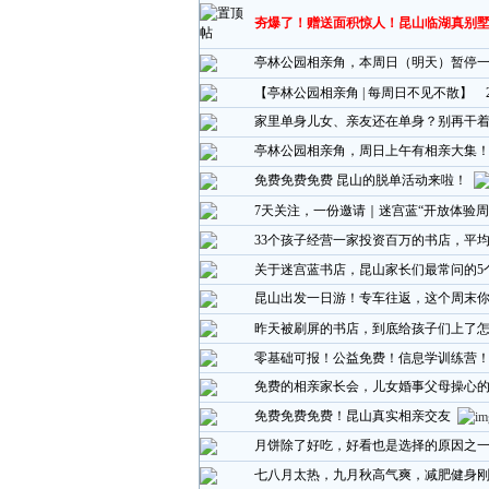
夯爆了！赠送面积惊人！昆山临湖真别
亭林公园相亲角，本周日（明天）暂停
【亭林公园相亲角 | 每周日不见不散】
家里单身儿女、亲友还在单身？别再干
亭林公园相亲角，周日上午有相亲大集
免费免费免费 昆山的脱单活动来啦！
7天关注，一份邀请｜迷宫蓝“开放体验周
33个孩子经营一家投资百万的书店，平
关于迷宫蓝书店，昆山家长们最常问的5
昆山出发一日游！专车往返，这个周末
昨天被刷屏的书店，到底给孩子们上了
零基础可报！公益免费！信息学训练营
免费的相亲家长会，儿女婚事父母操心的
免费免费免费！昆山真实相亲交友
月饼除了好吃，好看也是选择的原因之
七八月太热，九月秋高气爽，减肥健身