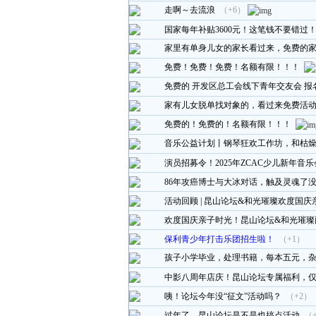
走啊～去流浪
（+6）
国家每年补贴3600元！这笔钱不要错过
家里有单身儿女的家长看过来，免费的
免费！免费！免费！名额有限！！！
免费的 开发区总工会线下青年交友会 报
家有儿女脱单找对象的，看过来免费活
免费的！免费的！名额有限！！！
音乐公益计划丨钢琴狂欢工作坊，和枯
演员招募令！2025年ZCAC少儿新年音乐
86年攻癌博士与大冰对话，触及灵魂了
活动回顾 | 昆山论坛&和光璀璨欢度国
欢度国庆亲子时光！昆山论坛&和光璀璨
保利青少年打击乐团招生啦！
（+1）
孩子小学毕业，处理书籍，每本五元，
中影八周年店庆！昆山论坛专属福利，仅
咦！论坛今年没“征文”活动吗？
（+2）
过年了。昆山论坛是不是也搞点活动
（