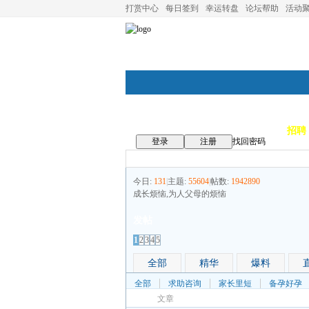
打赏中心
每日签到
幸运转盘
论坛帮助
活动
论坛首页
论坛导航
商家
招聘
登录
注册
找回密码
今日:
131
|
主题:
55604
|
帖数:
1942890
成长烦恼,为人父母的烦恼
发帖
1
2
3
4
5
全部
精华
爆料
全部
求助咨询
家长里短
备孕好孕
文章