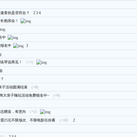
！速查你是否符合？
2
3
4
家长相亲会！
名中
动报名中
2
燥练琴说再见！
（+1）
会
没？
庆亲子活动圆满结束
（+8）
两大亲子嗨玩活动免费报名中~
（+9）
杂志赠送，有意向
（+2）
需25元不限场次、不限电影任你看
（+10）
2
+1）
2
3
4