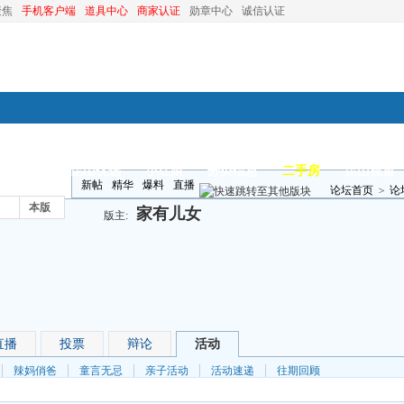
聚焦
手机客户端
道具中心
商家认证
勋章中心
诚信认证
装修
昆山优选
小红娘
分类信息
二手房
昆山视窗
新帖
精华
爆料
直播
论坛首页
>
论
本版
家有儿女
版主:
直播
投票
辩论
活动
辣妈俏爸
童言无忌
亲子活动
活动速递
往期回顾