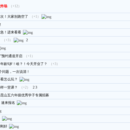
墅炸场
（+12）
一次！大家别跑空了
（+1）
2
着急！进来看看
！
（+3）
2
”预约通道开启
（+1）
均年龄9岁！啥？！今天开业了？
（+3）
个问题，一次说清！
你看怎么玩？
怎样一堂课？
（+2）
2
3
！昆山五六年级优秀学子专属招募
 速来报名
一
刚刚好