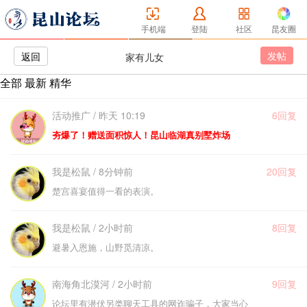
手机端
登陆
社区
昆友圈
发帖
返回
家有儿女
全部
最新
精华
活动推广 / 昨天 10:19
6回复
夯爆了！赠送面积惊人！昆山临湖真别墅炸场
我是松鼠 / 8分钟前
20回复
楚宫喜宴值得一看的表演。
我是松鼠 / 2小时前
8回复
避暑入恩施，山野觅清凉。
南海角北漠河 / 2小时前
9回复
论坛里有潜伏另类聊天工具的网诈骗子，大家当心