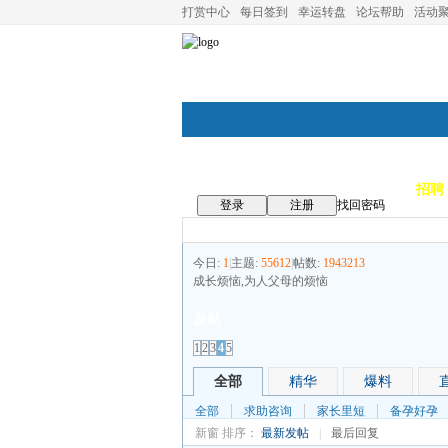
打赏中心
每日签到
幸运转盘
论坛帮助
活动
论坛首页
论坛导航
商家
招聘
登录
注册
找回密码
今日:
1
|
主题:
55612
|
帖数:
1943213
成长烦恼,为人父母的烦恼
发帖
1
2
3
4
5
全部
精华
爆料
全部
求助咨询
家长里短
备孕好孕
新窗
排序：
最新发帖
|
最后回复