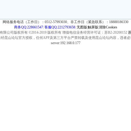
网络服务电话（工作日）：0512-57993030、非工作日（紧急联系）：18888186330
商务QQ:228661547
|
客服QQ:2212793658
|
无图版
|
触屏版
|
清除Cookies
公司版权所有 ©2014-2019 版权所有 增值电信业务经营许可证：苏B2-20200152
苏
未经昆山论坛官方授权，任何APP及第三方平台严禁转载及使用昆山论坛内容，违者必
server:192.168.0.177