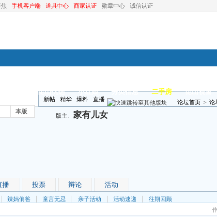
聚焦
手机客户端
道具中心
商家认证
勋章中心
诚信认证
装修
昆山优选
小红娘
分类信息
二手房
昆山视窗
新帖
精华
爆料
直播
论坛首页
>
论
本版
家有儿女
版主:
直播
投票
辩论
活动
辣妈俏爸
童言无忌
亲子活动
活动速递
往期回顾