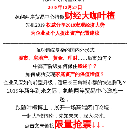
2
年
1
月
2
日
018
2
7
财经大咖叶檀
象屿两岸贸易中心特邀
先机
2
权威分享
2
宏观经济大势
019
019
为企业及个人提出资产配置建议
________________________________________________
面对错综复杂的国内外形式
股市、房地产、黄金、理财
……后市如何？
中高产阶级如何保住
钱袋子？
如何成功实现
家庭资产的保值增值？
企业又应如何转型升级，适应长三角城市群的快速腾飞？
2019
年新年到来之际，象屿两岸贸易中心邀您一
起，
跟随叶檀博士，展开一场高端闭门论坛
，
一起大
檀
阔论，先知未来，深入探讨。
“
限量抢票
↓↓↓
点击
文末
链接