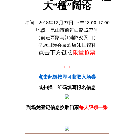
大
“檀”阔论
12
27
13:00-17:00
时间：
2018
年
月
日 下午
地点：昆山市前进西路
1277
号
（前进西路与江浦路交叉口）
皇冠国际会展酒店
5L
国锦轩
点击下方链接
限量抢票
↓
↓
↓
点击此链接即可获取入场券
或扫描二维码填写报名信息
到场凭登记信息换取门票
每人限领一张