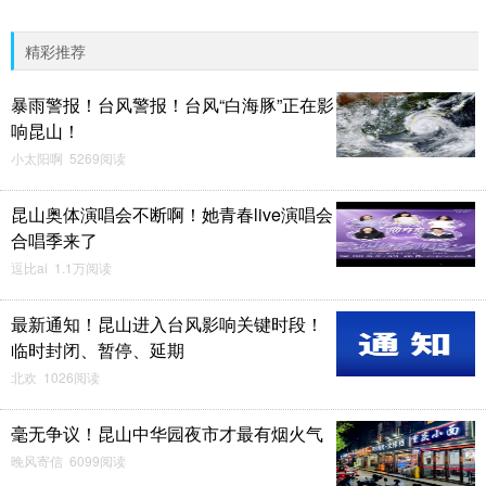
精彩推荐
暴雨警报！台风警报！台风“白海豚”正在影
响昆山！
小太阳啊 5269阅读
昆山奥体演唱会不断啊！她青春live演唱会
合唱季来了
逗比ai 1.1万阅读
最新通知！昆山进入台风影响关键时段！
临时封闭、暂停、延期
北欢 1026阅读
毫无争议！昆山中华园夜市才最有烟火气
晚风寄信 6099阅读