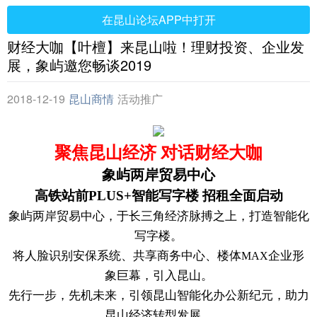
在昆山论坛APP中打开
财经大咖【叶檀】来昆山啦！理财投资、企业发
展，象屿邀您畅谈2019
2018-12-19
昆山商情
活动推广
聚焦
昆山
经济
对话
财经
大咖
象屿两岸贸易中心
高铁站前
PLUS+
智能
写字楼
招租全面启动
象屿两岸贸易中心，于长三角经济脉搏之上，打造智能化
写字楼。
将人脸识别安保系统、共享商务中心、楼体
企业形
MAX
象巨幕，引入昆山。
先行一步，先机未来，引领昆山智能化办公新纪元，助力
昆山经济转型发展。