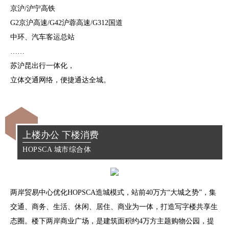
京沪/沪宁高铁
G2京沪高速/G42沪蓉高速/G312国道
中环、汽车客运总站
……
苏沪昆出行一体化，
立体交通网络，便捷通达全城。
上楼办公 下楼消费
HOPSCA 城市综合体
两岸贸易中心优化HOPSCA造城模式，
站前40万方“大城之势”，集
交通、商务、生活、休闲、居住、商业为一体，
打造写字楼共享生
态圈。
楼下两岸商业广场，是建筑面积约4万方主题购物公园，提