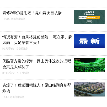
装修2年仍是毛坯！昆山网友被坑惨
1999万阅读阅读
情况有变！台风将提前登陆 ！宅在家、躲
风雨！买足菜管三天！
晚风寄信 1025阅读
优酷官方发的绿海，昆山奥体这次的演唱
会真是太成功了
smile危笑 7717阅读
夯爆了！赠送面积惊人！昆山临湖真别墅
炸场
44.8万阅读阅读