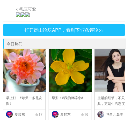
小毛豆可爱
打开昆山论坛APP，看剩下17条评论>>
今日热门
早上好！#每天一条昆友
早安！#我的碎碎念#
生活的细节，不只
圈#
具，更是生活态度
..
夏晨东
17
夏晨东
16
飞鱼儿岛主