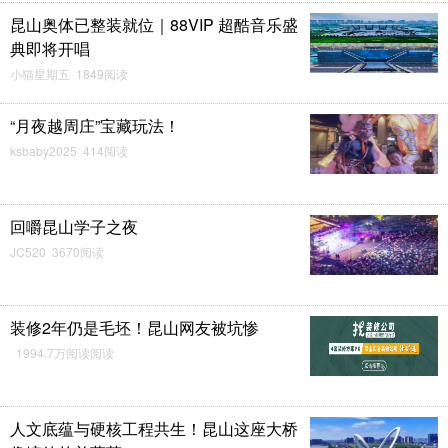
昆山奥体已整装就位｜88VIP 超酷音乐盛
典即将开唱
小猫星期五 1849阅读
“月夜越周庄”宝藏玩法！
ksbaby2025 414阅读
回嚼昆山学子之夜
JC520 3670阅读
装修2年仍是毛坯！昆山网友被坑惨
1994.7万阅读阅读
人文底蕴与硬核工程共生！昆山这座大桥