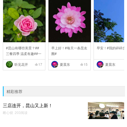
#昆山有哪些美景？##
早上好！#每天一条昆友
早安！#我的碎碎念
三餐四季 温柔有趣##一
圈#
..
听见花开
17
夏晨东
15
夏晨东
精彩推荐
三店连开，昆山又上新！
断心锁 203阅读