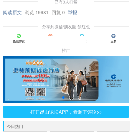
已有0人打赏
阅读原文
浏览 19981
回复 0
举报
分享到微信/朋友圈 领红包
微信好友
朋友圈
QQ好友
更多
推广
打开昆山论坛APP，看剩下评论>>
今日热门