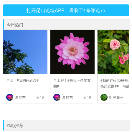
打开昆山论坛APP，看剩下1条评论>>
今日热门
早安！#我的碎碎念#
早上好！#每天一条昆友
#我的碎碎念##每天
圈#
条昆友圈##一句话
..
夏晨东
19
夏晨东
19
听见花开
精彩推荐