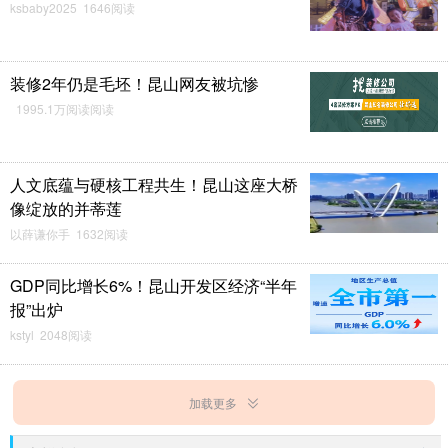
ksbaby2025 1646阅读
装修2年仍是毛坯！昆山网友被坑惨
1995.1万阅读阅读
人文底蕴与硬核工程共生！昆山这座大桥
像绽放的并蒂莲
以薛谦你手 1632阅读
GDP同比增长6%！昆山开发区经济“半年
报”出炉
kstyl 2048阅读
加载更多