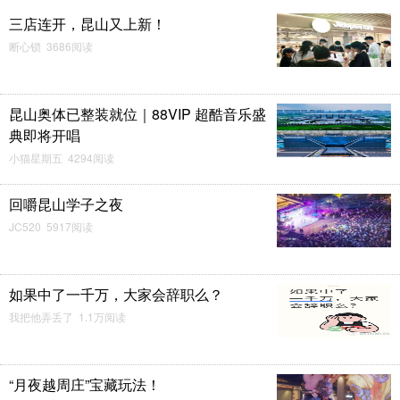
三店连开，昆山又上新！
断心锁 3686阅读
昆山奥体已整装就位｜88VIP 超酷音乐盛
典即将开唱
小猫星期五 4294阅读
回嚼昆山学子之夜
JC520 5917阅读
如果中了一千万，大家会辞职么？
我把他弄丢了 1.1万阅读
“月夜越周庄”宝藏玩法！