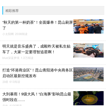
精彩推荐
“秋天的第一杯奶茶”！全面爆单！昆山刷屏
了
小太阳啊 2038阅读
明天就是音乐盛典了，成毅昨天被私生贴
车了，大家一定要理智追星啊！
blue深蓝梦境 1.3万阅读
打造“环港商业区”！昆山青阳港中央商务区
启动区最新控规发布
凉瞳 613阅读
大到暴雨！9级大风！“白海豚”影响昆山最
强时段在……
北欢 4100阅读