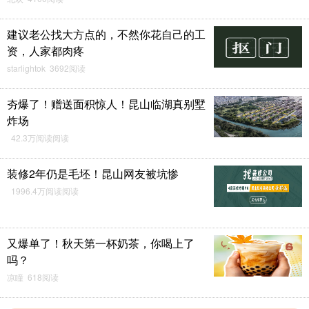
建议老公找大方点的，不然你花自己的工
资，人家都肉疼
starlightok 3692阅读
夯爆了！赠送面积惊人！昆山临湖真别墅
炸场
42.3万阅读阅读
装修2年仍是毛坯！昆山网友被坑惨
1996.4万阅读阅读
又爆单了！秋天第一杯奶茶，你喝上了
吗？
凉瞳 618阅读