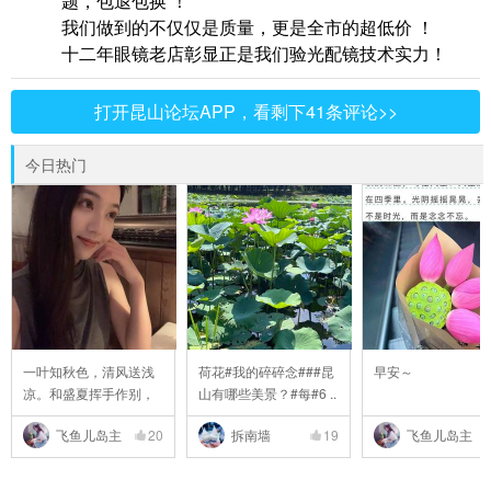
题，包退包换 ！
我们做到的不仅仅是质量，更是全市的超低价 ！
十二年眼镜老店彰显正是我们验光配镜技术实力！
打开昆山论坛APP，看剩下41条评论>>
今日热门
一叶知秋色，清风送浅
荷花#我的碎碎念###昆
早安～
凉。和盛夏挥手作别，
山有哪些美景？#每#6 ..
..
飞鱼儿岛主
20
拆南墙
19
飞鱼儿岛主