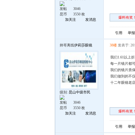
发帖
3046
昆币
3550 枚
爆料有奖！
加关注
发消息
引用
举报
帅哥离线
伊莉莎眼镜
38楼
发表于: 201
我们1.61以
每一片镜片都可
我们的镜片质保
我们做到的不仅
十二年眼镜老
级别:
昆山中级市民
发帖
3046
昆币
3550 枚
爆料有奖！
加关注
发消息
引用
举报