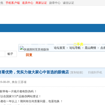
聚焦
手机客户端
道具中心
商家认证
勋章中心
诚信认证
装修
昆山优选
小红娘
分类信息
二手房
昆山视窗
论坛首页
>
论坛导航
>
昆山商情
>
点
帖子
发帖
回复
查看优势，凭实力做大家心中首选的眼镜店
[复制链接]
扫描到手机
9-08-09
,
来自:江苏省
上折射率每一片镜片都有防伪码 ！
以在国家315产品验伪网站查证！
都在一年以上！期间有任何质量问题，包退包换 ！