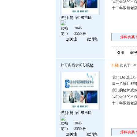
我们做到的不仅
十二年眼镜老
级别:
昆山中级市民
发帖
3046
昆币
3550 枚
爆料有奖！
加关注
发消息
引用
举报
帅哥离线
伊莉莎眼镜
31楼
发表于: 201
我们1.61以
每一片镜片都可
我们的镜片质保
我们做到的不仅
十二年眼镜老
级别:
昆山中级市民
发帖
3046
昆币
3550 枚
爆料有奖！
加关注
发消息