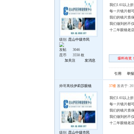
我们1.61以
每一片镜片都可
我们的镜片质保
我们做到的不仅
十二年眼镜老
级别:
昆山中级市民
发帖
3046
昆币
3550 枚
爆料有奖！
加关注
发消息
引用
举报
帅哥离线
伊莉莎眼镜
37楼
发表于: 201
我们1.61以
每一片镜片都可
我们的镜片质保
我们做到的不仅
十二年眼镜老
级别:
昆山中级市民