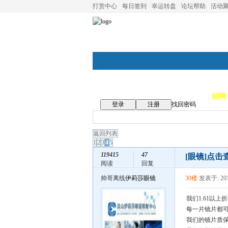
打赏中心
每日签到
幸运转盘
论坛帮助
活动
论坛首页
论坛导航
商家
招聘
登录
注册
找回密码
返回列表
1
2
3
4
5
119415
47
[眼镜]
点击
阅读
回复
帅哥离线
伊莉莎眼镜
30楼
发表于: 201
我们1.61以
每一片镜片都可
我们的镜片质保