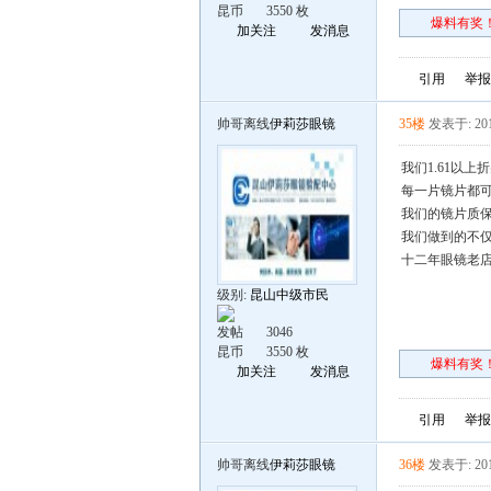
昆币
3550 枚
爆料有奖！
加关注
发消息
引用
举报
帅哥离线
伊莉莎眼镜
35楼
发表于: 201
我们1.61以
每一片镜片都可
我们的镜片质保
我们做到的不仅
十二年眼镜老
级别:
昆山中级市民
发帖
3046
昆币
3550 枚
爆料有奖！
加关注
发消息
引用
举报
帅哥离线
伊莉莎眼镜
36楼
发表于: 201