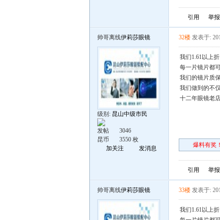
引用
举报
帅哥离线
伊莉莎眼镜
32楼
发表于: 201
我们1.61以
每一片镜片都可
我们的镜片质保
我们做到的不仅
十二年眼镜老
级别:
昆山中级市民
发帖
3046
昆币
3550 枚
爆料有奖！
加关注
发消息
引用
举报
帅哥离线
伊莉莎眼镜
33楼
发表于: 201
我们1.61以