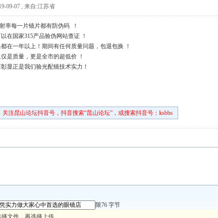
9-09-07
,
来自:江苏省
上折射率每一片镜片都有防伪码 ！
以在国家315产品验伪网站查证 ！
都在一年以上！期间有任何质量问题，包退包换 ！
仅是质量，更是全市的超低价 ！
店彰显正是我们验光配镜技术实力！
关注昆山论坛抖音号，抖音搜索“昆山论坛”，或搜索抖音号：ksbbs
限76 字节
选择文件，再选择上传