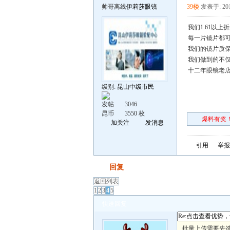
帅哥离线
伊莉莎眼镜
39楼
发表于: 201
我们1.61以
每一片镜片都可
我们的镜片质保
我们做到的不仅
十二年眼镜老
级别:
昆山中级市民
发帖
3046
昆币
3550 枚
爆料有奖！
加关注
发消息
引用
举报
发帖
回复
返回列表
1
2
3
4
5
快速回复
批量上传需要先