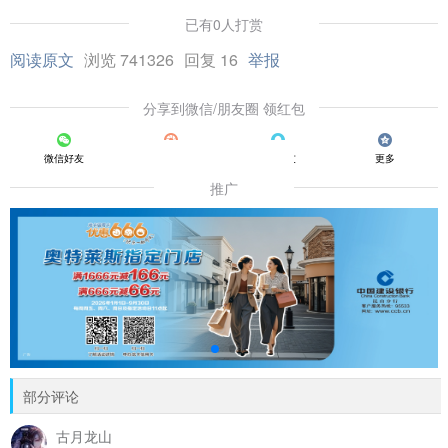
已有0人打赏
阅读原文
浏览 741326
回复 16
举报
分享到微信/朋友圈 领红包
微信好友
朋友圈
QQ好友
更多
推广
部分评论
古月龙山