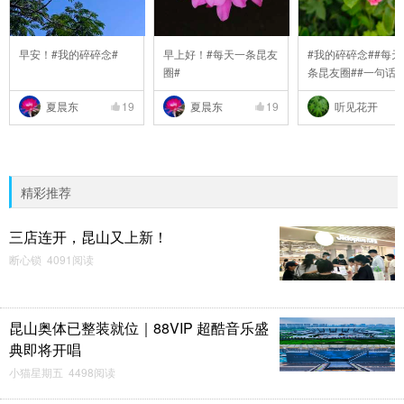
早安！#我的碎碎念#
早上好！#每天一条昆友
#我的碎碎念##每天
圈#
条昆友圈##一句话
..
夏晨东
19
夏晨东
19
听见花开
精彩推荐
三店连开，昆山又上新！
断心锁 4091阅读
昆山奥体已整装就位｜88VIP 超酷音乐盛
典即将开唱
小猫星期五 4498阅读