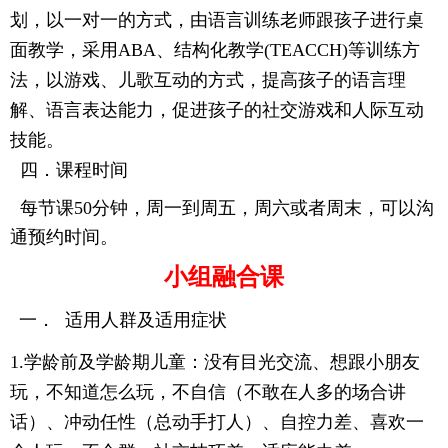
划，以一对一的方式，由语言训练老师跟孩子进行桌
面教学，采用
ABA
、
结构化教学
(TEACCH)
等训练方
法
，
以游戏
、
儿歌互动的方式
，
提高孩子的语言理
解
、
语言表达能力
，
促进孩子的社交游戏和人际互动
技能
。
四．课程时间
每节课
50
分钟，周一到周五，周六或者周末，可以沟
通预约时间。
小组融合课
一．
适用人群及适用症状
1.
学龄前及学龄期儿童：没有目光交流
、
想跟小朋友
玩
，
不知道怎么玩
，
不自信（不敢在人多的场合讲
话）、冲动任性（总动手打人）、自控力差、喜欢一