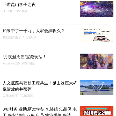
回嚼昆山学子之夜
JC520 6122阅读
如果中了一千万，大家会辞职么？
我把他弄丢了 1.1万阅读
“月夜越周庄”宝藏玩法！
ksbaby2025 2057阅读
人文底蕴与硬核工程共生！昆山这座大桥
像绽放的并蒂莲
以薛谦你手 2036阅读
8/6:财务.业助.研发学徒.包装组长.品保.电
工.保安.消控.业务.店员.物业维修.保洁