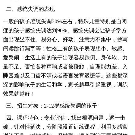
二、感统失调的表现
一般的孩子感统失调
30%
左右，特殊儿童特别是自闭
症的孩子感统失调达到
90%
。感统失调会让孩子学方
面出现坐不住、易分心、好动、注意力不集中，抄写
阅读跳行漏字等；性格上有的孩子表现胆小、敏感、
爱哭闹；生活上有的孩子出现容易跌倒、身体软、力
量不足、害怕各种声响或者被碰触，自理能力差、入
睡困难以及口齿不清或者语言发育迟缓等。这些都深
深的影响孩子的生活和学，家长越早引起重视，训练
效果就越好！
三、招生对象：
2-12
岁感统失调的孩子
四、课程特色：专业评估，
找出根源问题，逐一击
破，针对性解决
，
分阶段设置训练课程
，
利用多感官