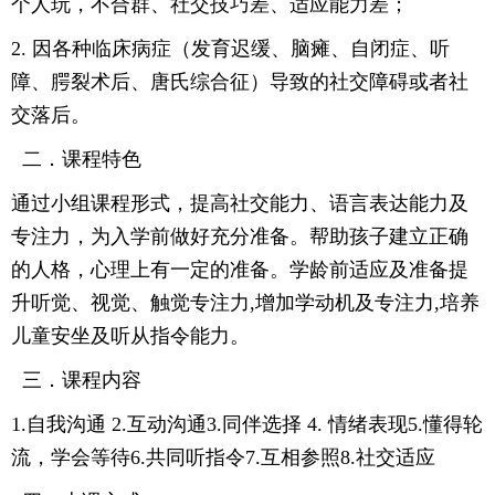
个人玩，不合群、社交技巧差、适应能力差；
2.
因各种临床病症（发育迟缓、脑瘫、自闭症、听
障、腭裂术后
、
唐氏综合征）导致的社交障碍或者社
交落后
。
二．课程特色
通过小组课程形式，提高社交能力、语言表达能力及
专注力，为入学前做好充分准备。帮助孩子建立正确
的人格
，心理上有一定的准备。
学龄前适应及准备提
升听觉、视觉、触觉专注力
,
增加学动机及专注力
,
培养
儿童安坐及听从指令能力
。
三．课程内容
1.
自我沟通
2.
互动沟通
3.
同伴选择
4.
情绪表现
5.
懂得轮
流，学会等待
6.
共同听指令
7.
互相参照
8.
社交适应