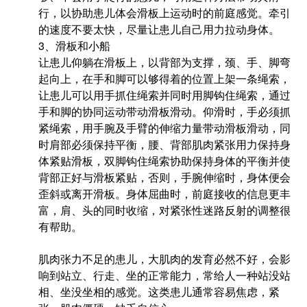
行，以协助患儿体会滑板上运动时的前庭感觉。牵引
的速度不要太快，尽量让患儿自己用力拉动身体。
3、滑板和小船
让患儿仰躺在滑板上，以背部为支撑，颈、手、脚弯
起向上，在手和脚可以够得着的位置上架一条绳索，
让患儿可以用手抓住绳索并同时用脚钩住绳索，通过
手和脚的协同运动带动滑板滑动。仰滑时，手必须抓
紧绳索，用手腕及手臂的伸缩力量带动滑板滑动，同
时肩部必须保持平衡，腰、背部肌肉紧张用力保持身
体紧贴滑板，双脚钩住绳索协助保持身体的平衡并使
背部正好与滑板紧贴，否则，手腕伸缩时，身体便会
歪斜或离开滑板。身体屈曲时，前庭接收的信息更丰
富，肩、头的同时收缩，对紧张性迷路反射的调整很
有帮助。
肌肉张力不足的患儿，大肌肉的发育必然不好，会影
响到站立、行走、坐的正常能力，常给人一种站没站
相、坐没坐相的感觉。这类患儿通常容易焦虑，紧