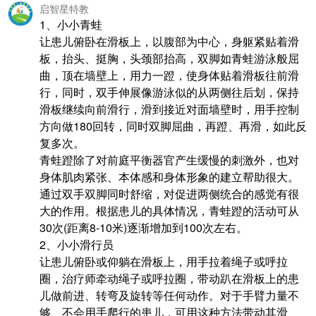
启智星特教
1、小小青蛙
让患儿俯卧在滑板上，以腹部为中心，身躯紧贴着滑
板，抬头、挺胸，头颈部抬高，双脚如青蛙游泳般屈
曲，顶在墙壁上，用力一蹬，使身体贴着滑板往前滑
行，同时，双手伸展像游泳似的从两侧往后划，保持
滑板继续向前滑行，滑到接近对面墙壁时，用手控制
方向做180回转，同时双脚屈曲，再蹬、再滑，如此反
复多次。
青蛙蹬除了对前庭平衡器官产生缓慢的刺激外，也对
身体肌肉紧张、本体感和身体形象的建立帮助很大。
通过双手双脚同时舒缩，对促进两侧统合的感觉有很
大的作用。根据患儿的具体情况，青蛙蹬的活动可从
30次(距离8-10米)逐渐增加到100次左右。
2、小小滑行员
让患儿俯卧或仰躺在滑板上，用手拉着绳子或呼拉
圈，治疗师牵动绳子或呼拉圈，带动趴在滑板上的患
儿做前进、转弯及旋转等任何动作。对于手臂力量不
够、不会用手爬行的患儿，可用这种方法带动其滑