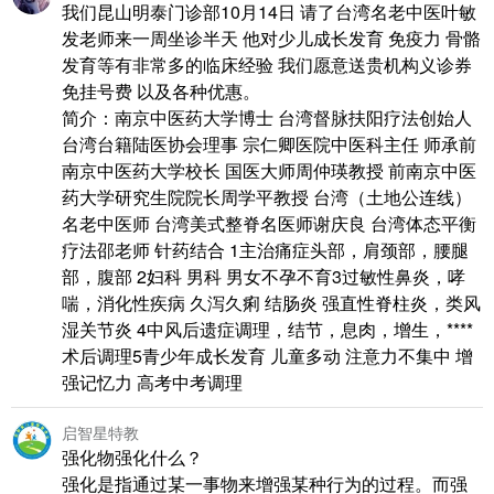
我们昆山明泰门诊部10月14日 请了台湾名老中医叶敏
发老师来一周坐诊半天 他对少儿成长发育 免疫力 骨骼
发育等有非常多的临床经验 我们愿意送贵机构义诊券
免挂号费 以及各种优惠。
简介：南京中医药大学博士 台湾督脉扶阳疗法创始人
台湾台籍陆医协会理事 宗仁卿医院中医科主任 师承前
南京中医药大学校长 国医大师周仲瑛教授 前南京中医
药大学研究生院院长周学平教授 台湾（土地公连线）
名老中医师 台湾美式整脊名医师谢庆良 台湾体态平衡
疗法邵老师 针药结合 1主治痛症头部，肩颈部，腰腿
部，腹部 2妇科 男科 男女不孕不育3过敏性鼻炎，哮
喘，消化性疾病 久泻久痢 结肠炎 强直性脊柱炎，类风
湿关节炎 4中风后遗症调理，结节，息肉，增生，****
术后调理5青少年成长发育 儿童多动 注意力不集中 增
强记忆力 高考中考调理
启智星特教
强化物强化什么？
强化是指通过某一事物来增强某种行为的过程。而强