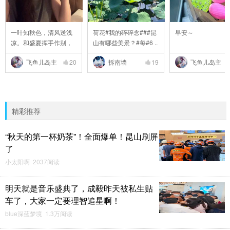
一叶知秋色，清风送浅
荷花#我的碎碎念###昆
早安～
凉。和盛夏挥手作别，
山有哪些美景？#每#6 ..
..
飞鱼儿岛主
20
拆南墙
19
飞鱼儿岛主
精彩推荐
“秋天的第一杯奶茶”！全面爆单！昆山刷屏
了
小太阳啊 2037阅读
明天就是音乐盛典了，成毅昨天被私生贴
车了，大家一定要理智追星啊！
blue深蓝梦境 1.3万阅读