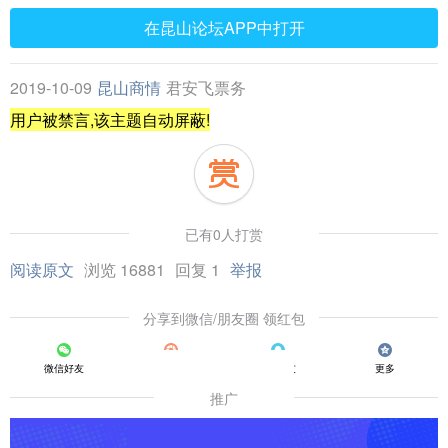
在昆山论坛APP中打开
2019-10-09
昆山商情
君安飞票务
用户被禁言,该主题自动屏蔽!
已有0人打赏
阅读原文
浏览 16881
回复 1
举报
分享到微信/朋友圈 领红包
微信好友
朋友圈
QQ好友
更多
推广