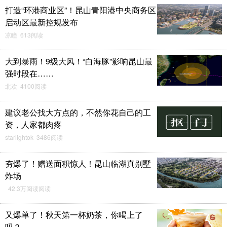
打造“环港商业区”！昆山青阳港中央商务区
启动区最新控规发布
凉瞳 613阅读
大到暴雨！9级大风！“白海豚”影响昆山最
强时段在……
北欢 4100阅读
建议老公找大方点的，不然你花自己的工
资，人家都肉疼
starlightok 3486阅读
夯爆了！赠送面积惊人！昆山临湖真别墅
炸场
42.3万阅读阅读
又爆单了！秋天第一杯奶茶，你喝上了
吗？