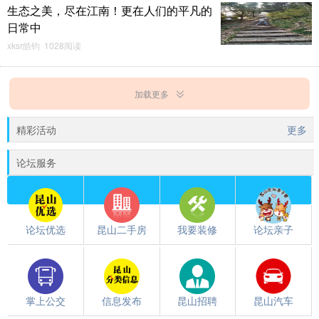
生态之美，尽在江南！更在人们的平凡的
日常中
xksr皓钧 1028阅读
加载更多
精彩活动
更多
论坛服务
论坛优选
昆山二手房
我要装修
论坛亲子
掌上公交
信息发布
昆山招聘
昆山汽车